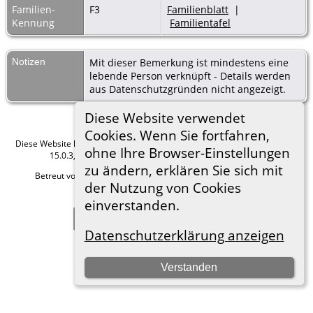
Familien-
F3
Familienblatt
|
Kennung
Familientafel
Notizen
Mit dieser Bemerkung ist mindestens eine
lebende Person verknüpft - Details werden
aus Datenschutzgründen nicht angezeigt.
Diese Website verwendet
Cookies. Wenn Sie fortfahren,
Diese Website läuft mit
The Next Generation of Genealogy Sitebuilding
v.
ohne Ihre Browser-Einstellungen
15.0.3, programmiert von Darrin Lythgoe © 2001-2026.
zu ändern, erklären Sie sich mit
Betreut von
Roland zu Dortmund e.V.
. |
Datenschutzerklärung
.
der Nutzung von Cookies
Hier geht es zum Impressum
einverstanden.
Zur Desktop-Webseite wechseln
Datenschutzerklärung anzeigen
Verstanden