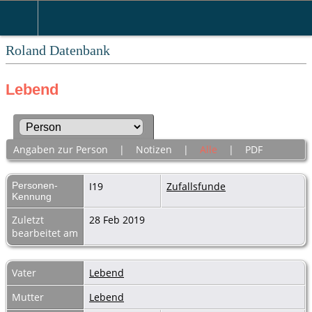
Roland Datenbank
Lebend
Angaben zur Person
|
Notizen
|
Alle
|
PDF
Personen-
I19
Zufallsfunde
Kennung
Zuletzt
28 Feb 2019
bearbeitet am
Vater
Lebend
Mutter
Lebend