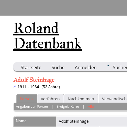
Roland
Datenbank
Startseite
Suche
Anmelden
Suche
Adolf Steinhage
1911 - 1964 (52 Jahre)
Person
Vorfahren
Nachkommen
Verwandtsch
Angaben zur Person
|
Ereignis-Karte
|
Alle
Name
Adolf
Steinhage