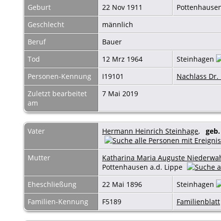
Geburt
22 Nov 1911
Pottenhausen
Geschlecht
männlich
Beruf
Bauer
Tod
12 Mrz 1964
Steinhagen
Personen-Kennung
I19101
Nachlass Dr. 
Zuletzt bearbeitet
7 Mai 2019
am
Vater
Hermann Heinrich Steinhage
,
geb.
Mutter
Katharina Maria Auguste Niederwa
Pottenhausen a.d. Lippe
Eheschließung
22 Mai 1896
Steinhagen
Familien-Kennung
F5189
Familienblatt