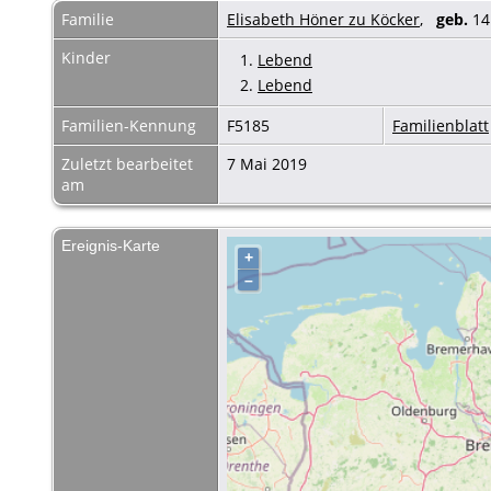
Familie
Elisabeth Höner zu Köcker
,
geb.
14
Kinder
1.
Lebend
2.
Lebend
Familien-Kennung
F5185
Familienblatt
Zuletzt bearbeitet
7 Mai 2019
am
Ereignis-Karte
+
–