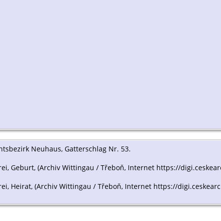
chtsbezirk Neuhaus, Gatterschlag Nr. 53.
rei, Geburt, (Archiv Wittingau / Třeboň, Internet https://digi.ceskea
rei, Heirat, (Archiv Wittingau / Třeboň, Internet https://digi.ceskea