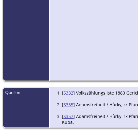
Quellen
[
S332
] Volkszählungsliste 1880 Geri
[
S355
] Adamsfreiheit / Hůrky, rk Pfar
[
S357
] Adamsfreiheit / Hůrky, rk Pfar
Kuba.