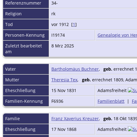
Referenznummer
34-
Religion
rk
Tod
vor 1912 [
1
]
Personen-Kennung
I19174
Genealogie von Her
Zuletzt bearbeitet
8 Mrz 2025
am
Vater
Bartholomäus Buchner
,
geb.
errechnet 1
Mutter
Theresia Tex
,
geb.
errechnet 1809, Adams
Eheschließung
15 Nov 1831
Adamsfreiheit
Familien-Kennung
F6936
Familienblatt
|
Fa
Familie
Franz Xaverius Kreuzer
,
geb.
18 Okt 1839
Eheschließung
17 Nov 1868
Adamsfreiheit