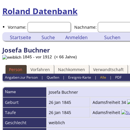
Roland Datenbank
Vorname:
Nachname:
Startseite
Suche
Anmelden
Suchen
Josefa Buchner
1845 - vor 1912 (< 66 Jahre)
Person
Vorfahren
Nachkommen
Verwandtschaft
Angaben zur Person
|
Quellen
|
Ereignis-Karte
|
Alle
|
PDF
Name
Josefa
Buchner
Geburt
26 Jan 1845
Adamsfreiheit 34
Taufe
26 Jan 1845
Adamsfreiheit
Geschlecht
weiblich