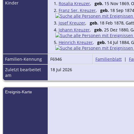
Kinder
1.
Rosalia Kreuzer
,
geb.
15 Nov 1869, 
2.
Franz Ser. Kreuzer
,
geb.
18 Sep 1874
3.
Josef Kreuzer
,
geb.
18 Feb 1878, Gat
4.
Johann Kreuzer
,
geb.
25 Dez 1880, G
5.
Heinrich Kreuzer
,
geb.
14 Jul 1884, 
Familien-Kennung
F6946
Familienblatt
|
Fa
Zuletzt bearbeitet
18 Jul 2026
am
Ereignis-Karte