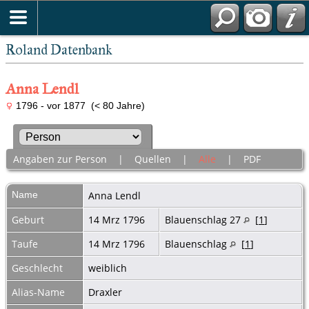
Roland Datenbank
Anna Lendl
1796 - vor 1877 (< 80 Jahre)
Angaben zur Person
|
Quellen
|
Alle
|
PDF
Name
Anna
Lendl
Geburt
14 Mrz 1796
Blauenschlag 27
[
1
]
Taufe
14 Mrz 1796
Blauenschlag
[
1
]
Geschlecht
weiblich
Alias-Name
Draxler