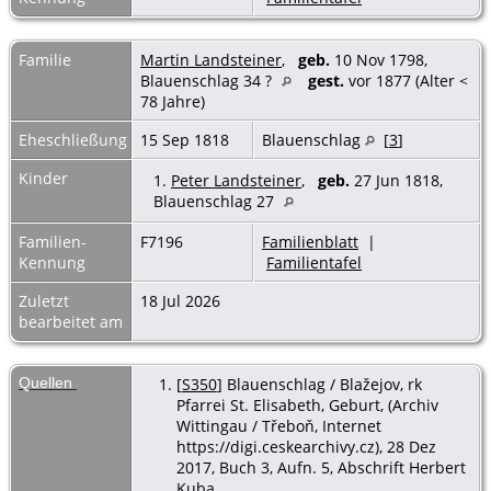
Familie
Martin Landsteiner
,
geb.
10 Nov 1798,
Blauenschlag 34 ?
gest.
vor 1877 (Alter <
78 Jahre)
Eheschließung
15 Sep 1818
Blauenschlag
[
3
]
Kinder
1.
Peter Landsteiner
,
geb.
27 Jun 1818,
Blauenschlag 27
Familien-
F7196
Familienblatt
|
Kennung
Familientafel
Zuletzt
18 Jul 2026
bearbeitet am
Quellen
[
S350
] Blauenschlag / Blažejov, rk
Pfarrei St. Elisabeth, Geburt, (Archiv
Wittingau / Třeboň, Internet
https://digi.ceskearchivy.cz), 28 Dez
2017, Buch 3, Aufn. 5, Abschrift Herbert
Kuba.