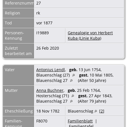
Referenznummer
27
Religion
rk
Tod
vor 1877
Personen-
I19889
Genealogie von Herbert
Kennung
Kuba (Linie Kuba)
Zuletzt
26 Feb 2020
bearbeitet am
Vater
Antonius Lendl
,
geb.
13 Jun 1754,
Blauenschlag (27)
gest.
10 Mai 1805,
Blauenschlag 27
(Alter 50 Jahre)
Mutter
Anna Buchner
,
geb.
25 Feb 1764,
Hosterschlag (71)
gest.
27 Apr 1843,
Blauenschlag 27
(Alter 79 Jahre)
Eheschließung
18 Nov 1782
Blauenschlag
[
2
]
Familien-
F8070
Familienblatt
|
Kennung
Familientafel