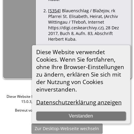
[
S354
] Blauenschlag / Blažejov, rk
Pfarrei St. Elisabeth, Heirat, (Archiv
Wittingau / Třeboň, Internet
https://digi.ceskearchivy.cz), 28 Dez
2017, Buch 8, Aufn. 83, Abschrift
Herbert Kuba.
[
S354
] Blauenschlag / Blažejov, rk
Diese Website verwendet
Pfarrei St. Elisabeth, Heirat, (Archiv
Cookies. Wenn Sie fortfahren,
Wittingau / Třeboň, Internet
ohne Ihre Browser-Einstellungen
https://digi.ceskearchivy.cz), 28 Dez
2017, Buch 9, Aufn. 10, eig. Abschrift.
zu ändern, erklären Sie sich mit
der Nutzung von Cookies
einverstanden.
Diese Website läuft mit
The Next Generation of Genealogy Sitebuilding
v.
Datenschutzerklärung anzeigen
15.0.3, programmiert von Darrin Lythgoe © 2001-2026.
Betreut von
Roland zu Dortmund e.V.
. |
Datenschutzerklärung
.
Verstanden
Hier geht es zum Impressum
Zur Desktop-Webseite wechseln