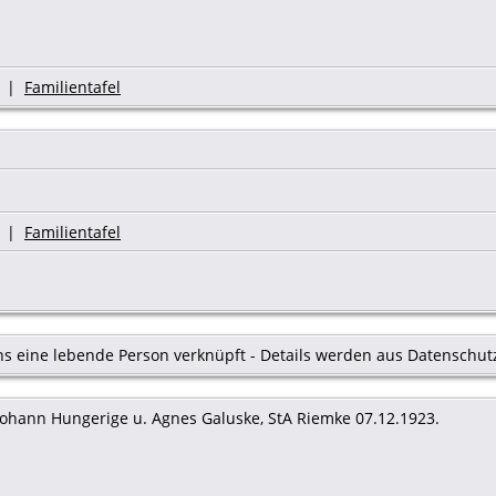
|
Familientafel
|
Familientafel
s eine lebende Person verknüpft - Details werden aus Datenschut
 Johann Hungerige u. Agnes Galuske, StA Riemke 07.12.1923.
1