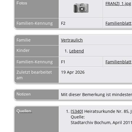
Fotos
FRANZJ_1.jpg
Familien-Kennung
F2
Familienblatt
Familie
Vertraulich
Kinder
1.
Lebend
Familien-Kennung
F1
Familienblatt
Zuletzt bearbeitet
19 Apr 2026
am
Notizen
Mit dieser Bemerkung ist mindesten
Quellen
[
S340
] Heiratsurkunde Nr. 85,
Quelle:
Stadtarchiv Bochum, April 201