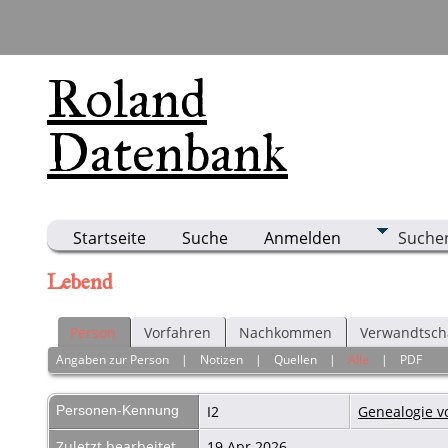
Roland
Datenbank
Startseite
Suche
Anmelden
Suche
Lebend
Person
Vorfahren
Nachkommen
Verwandtsch
Angaben zur Person
|
Notizen
|
Quellen
|
Alle
|
PDF
Personen-Kennung
I2
Genealogie v
Zuletzt bearbeitet
19 Apr 2026