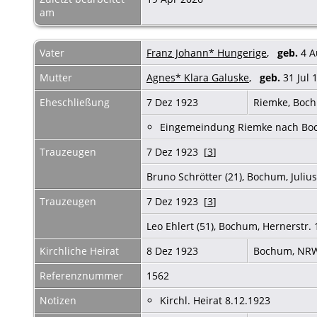
am
Vater
Franz Johann* Hungerige
,
geb.
4 A
Mutter
Agnes* Klara Galuske
,
geb.
31 Jul 
Eheschließung
7 Dez 1923
Riemke, Boc
Eingemeindung Riemke nach Boc
Trauzeugen
7 Dez 1923 [
3
]
Bruno Schrötter (21), Bochum, Julius
Trauzeugen
7 Dez 1923 [
3
]
Leo Ehlert (51), Bochum, Hernerstr.
Kirchliche Heirat
8 Dez 1923
Bochum, NR
Referenznummer
1562
Notizen
Kirchl. Heirat 8.12.1923