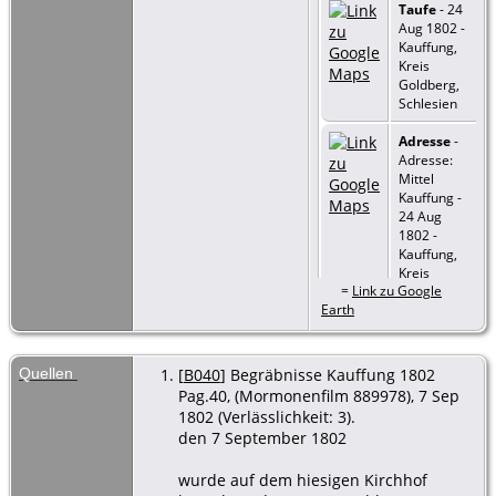
Taufe
- 24
Aug 1802 -
Kauffung,
Kreis
Goldberg,
Schlesien
Adresse
-
Adresse:
Mittel
Kauffung -
24 Aug
1802 -
Kauffung,
Kreis
=
Link zu Google
Goldberg,
Earth
Schlesien
Tod
- 5 Sep
1802 -
Quellen
[
B040
] Begräbnisse Kauffung 1802
Kauffung,
Pag.40, (Mormonenfilm 889978), 7 Sep
Kreis
1802 (Verlässlichkeit: 3).
Goldberg,
den 7 September 1802
Schlesien
wurde auf dem hiesigen Kirchhof
Beerdigung