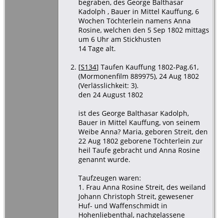
- 7 Sep 1802
begraben, des George Balthasar
- Kauffung,
Kadolph , Bauer in Mittel Kauffung, 6
Kreis
Wochen Töchterlein namens Anna
Goldberg,
Rosine, welchen den 5 Sep 1802 mittags
Schlesien
um 6 Uhr am Stickhusten
14 Tage alt.
[
S134
] Taufen Kauffung 1802-Pag.61,
(Mormonenfilm 889975), 24 Aug 1802
(Verlässlichkeit: 3).
den 24 August 1802
ist des George Balthasar Kadolph,
Bauer in Mittel Kauffung, von seinem
Weibe Anna? Maria, geboren Streit, den
22 Aug 1802 geborene Töchterlein zur
heil Taufe gebracht und Anna Rosine
genannt wurde.
Taufzeugen waren:
1. Frau Anna Rosine Streit, des weiland
Johann Christoph Streit, gewesener
Huf- und Waffenschmidt in
Hohenliebenthal, nachgelassene