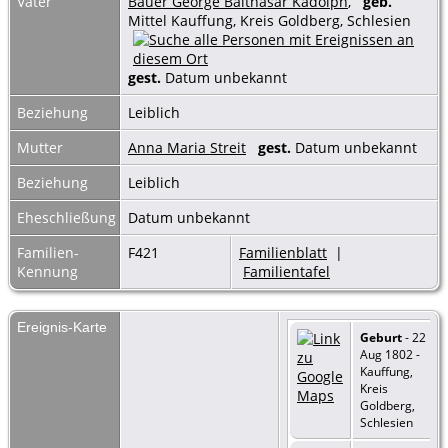
Vater
Bauer George Balthasar Kadolph
,
geb.
Mittel Kauffung, Kreis Goldberg, Schlesien
gest.
Datum unbekannt
Beziehung
Leiblich
Mutter
Anna Maria Streit
gest.
Datum unbekannt
Beziehung
Leiblich
Eheschließung
Datum unbekannt
Familien-
F421
Familienblatt
|
Kennung
Familientafel
Ereignis-Karte
Geburt
- 22
Aug 1802 -
Kauffung,
Kreis
Goldberg,
Schlesien