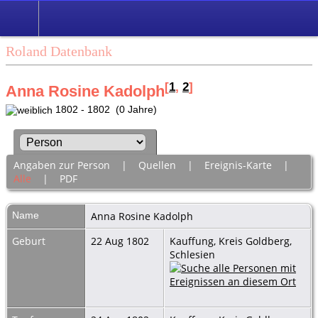
Roland Datenbank
[
1
,
2
]
Anna Rosine Kadolph
1802 - 1802 (0 Jahre)
Angaben zur Person
|
Quellen
|
Ereignis-Karte
|
Alle
|
PDF
Name
Anna Rosine
Kadolph
Geburt
22 Aug 1802
Kauffung, Kreis Goldberg,
Schlesien