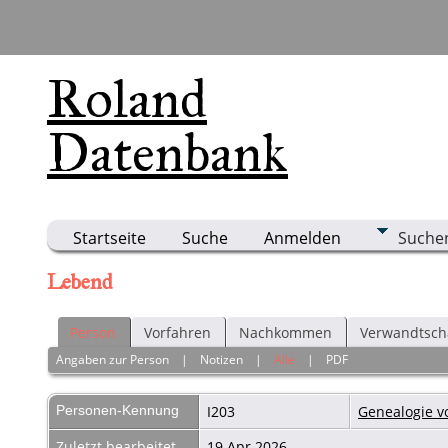
Roland
Datenbank
Startseite
Suche
Anmelden
Suche
Lebend
Person
Vorfahren
Nachkommen
Verwandtsch
Angaben zur Person
|
Notizen
|
Alle
|
PDF
Personen-Kennung
I203
Genealogie v
Zuletzt bearbeitet
19 Apr 2026