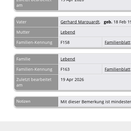
am
Vater
Gerhard Marquardt
,
geb.
18 Feb 
Mutter
Lebend
Familien-Kennung
F158
Familienblatt
Familie
Lebend
Familien-Kennung
F163
Familienblatt
Zuletzt bearbeitet
19 Apr 2026
am
Notizen
Mit dieser Bemerkung ist mindesten