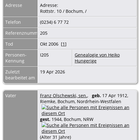
Adresse
Adresse:
Rottstr. 10 / Bochum, /
Telefon
(0234) 6 77 72
Referenznummer
205
Tod
Okt 2006 [
1
]
Personen-
I205
Genealogie von Heiko
Kennung
Hungerige
Zuletzt
19 Apr 2026
bearbeitet am
Vater
Franz Olschewski, sen.
,
geb.
17 Apr 1912,
Riemke, Bochum, Nordrhein-Westfalen
gest.
1944, Bochum, NRW
(Alter 31 Jahre)