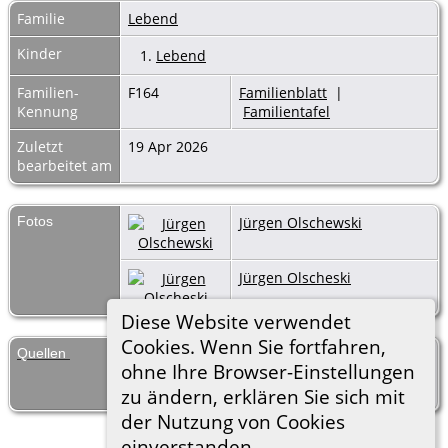
Familie
Lebend
Kinder
1.
Lebend
Familien-
F164
Familienblatt
|
Kennung
Familientafel
Zuletzt
19 Apr 2026
bearbeitet am
Fotos
Jürgen Olschewski
Jürgen Olscheski
Diese Website verwendet
Cookies. Wenn Sie fortfahren,
Quellen
[
S650
] Persönl. Mitteilung Franz
ohne Ihre Browser-Einstellungen
Olschewski, 28. Cousinentreffen,
10.11.2007.
zu ändern, erklären Sie sich mit
der Nutzung von Cookies
einverstanden.