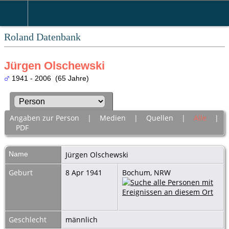
Roland Datenbank
Jürgen Olschewski
1941 - 2006 (65 Jahre)
Angaben zur Person
|
Medien
|
Quellen
|
Alle
|
PDF
Name
Jürgen
Olschewski
Geburt
8 Apr 1941
Bochum, NRW
Geschlecht
männlich