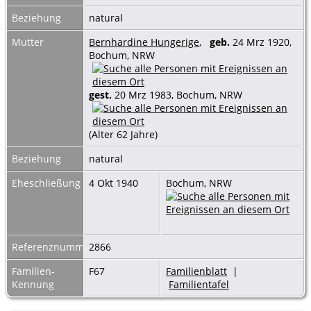
Beziehung
natural
Mutter
Bernhardine Hungerige
,
geb.
24 Mrz 1920,
Bochum, NRW
gest.
20 Mrz 1983, Bochum, NRW
(Alter 62 Jahre)
Beziehung
natural
Eheschließung
4 Okt 1940
Bochum, NRW
Referenznummer
2866
Familien-
F67
Familienblatt
|
Kennung
Familientafel