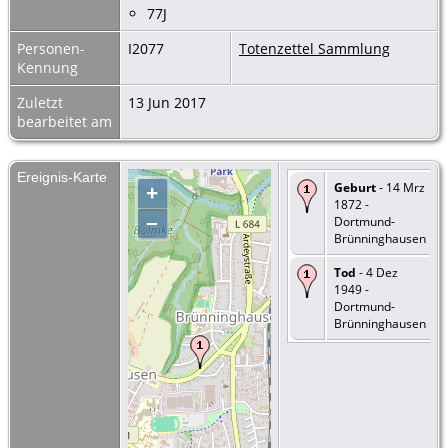
77J
Personen-
I2077
Totenzettel Sammlung
Kennung
Zuletzt
13 Jun 2017
bearbeitet am
Ereignis-Karte
Geburt
- 14 Mrz
+
1872 -
–
Dortmund-
Brünninghausen
Tod
- 4 Dez
1949 -
Dortmund-
Brünninghausen