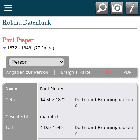
Roland Datenbank
Paul Pieper
1872 - 1949 (77 Jahre)
Angaben zur Person
|
Ereignis-Karte
|
Alle
|
PDF
Name
Paul
Pieper
Geburt
14 Mrz 1872
Dortmund-Brünninghausen
Geschlecht
männlich
Tod
4 Dez 1949
Dortmund-Brünninghausen