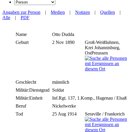
Angaben zur Person
|
Medien
|
Notizen
|
Quellen
|
Alle
|
PDF
Name
Otto
Dudda
Geburt
2 Nov 1890
Groß-Weißluhnen,
Krei Johannisburg,
OstPreussen
Geschlecht
männlich
Militär:Dienstgrad
Soldat
Militär:Einheit
Inf.Rgt. 137, 1.Komp., Hagenau / Elsaß
Beruf
Nickelwerke
Tod
25 Aug 1914
Seraville / Frankreich