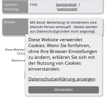
Familien-
F165
Familienblatt
|
Kennung
Familientafel
Notizen
Mit dieser Bemerkung ist mindestens eine
lebende Person verknüpft - Details werden
aus Datenschutzgründen nicht angezeigt.
Diese Website verwendet
Cookies. Wenn Sie fortfahren,
Diese Website läuft mit
The Next Generation of Genealogy Sitebuilding
v.
ohne Ihre Browser-Einstellungen
15.0.3, programmiert von Darrin Lythgoe © 2001-2026.
zu ändern, erklären Sie sich mit
Betreut von
Roland zu Dortmund e.V.
. |
Datenschutzerklärung
.
der Nutzung von Cookies
Hier geht es zum Impressum
einverstanden.
Zur Desktop-Webseite wechseln
Datenschutzerklärung anzeigen
Verstanden