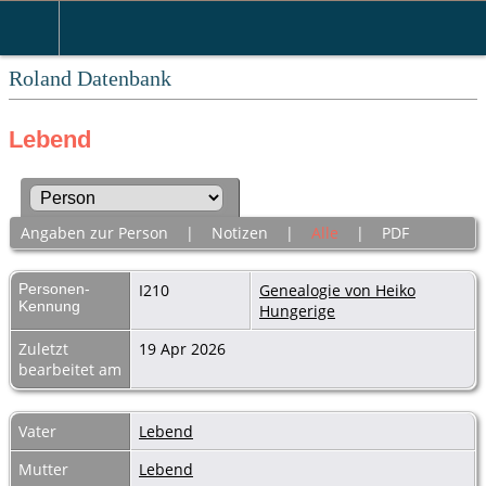
Roland Datenbank
Lebend
Angaben zur Person
|
Notizen
|
Alle
|
PDF
Personen-
I210
Genealogie von Heiko
Kennung
Hungerige
Zuletzt
19 Apr 2026
bearbeitet am
Vater
Lebend
Mutter
Lebend