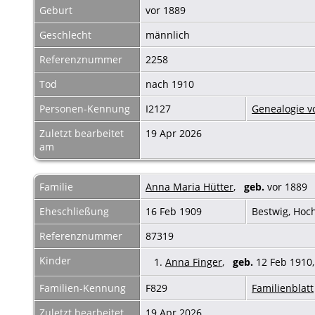
Geburt
vor 1889
Geschlecht
männlich
Referenznummer
2258
Tod
nach 1910
Personen-Kennung
I2127
Genealogie v
Zuletzt bearbeitet
19 Apr 2026
am
Familie
Anna Maria Hütter
,
geb.
vor 188
Eheschließung
16 Feb 1909
Bestwig, Hoc
Referenznummer
87319
Kinder
1.
Anna Finger
,
geb.
12 Feb 1910
Familien-Kennung
F829
Familienblatt
Zuletzt bearbeitet
19 Apr 2026