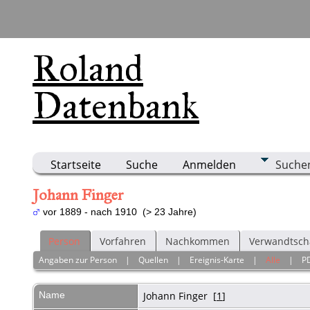
Roland
Datenbank
Startseite
Suche
Anmelden
Suche
Johann Finger
vor 1889 - nach 1910 (> 23 Jahre)
Person
Vorfahren
Nachkommen
Verwandtsch
Angaben zur Person
|
Quellen
|
Ereignis-Karte
|
Alle
|
P
Name
Johann
Finger
[
1
]