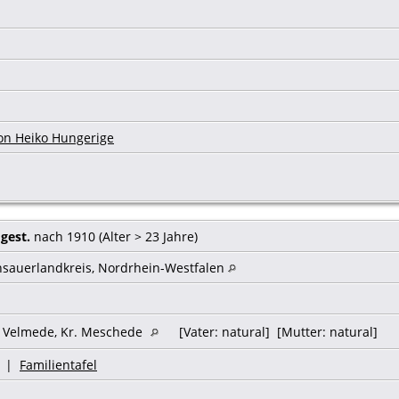
on Heiko Hungerige
9
gest.
nach 1910 (Alter > 23 Jahre)
hsauerlandkreis, Nordrhein-Westfalen
, Velmede, Kr. Meschede
[Vater: natural] [Mutter: natural]
|
Familientafel