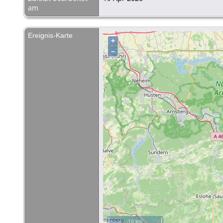
am
Ereignis-Karte
+
–
10 km