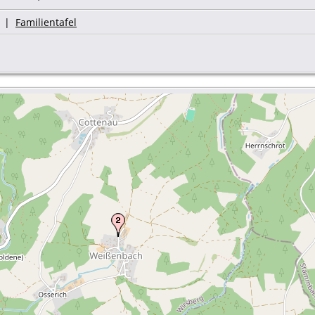
|
Familientafel