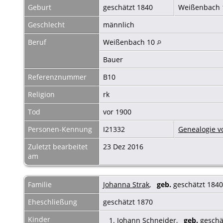
Geburt
geschätzt 1840
Weißenbach 
Geschlecht
männlich
Beruf
Weißenbach 10
Bauer
Referenznummer
B10
Religion
rk
Tod
vor 1900
Personen-Kennung
I21332
Genealogie v
Zuletzt bearbeitet
23 Dez 2016
am
Familie
Johanna Strak
,
geb.
geschätzt 1840
Eheschließung
geschätzt 1870
Kinder
1.
Johann Schneider
,
geb.
geschä