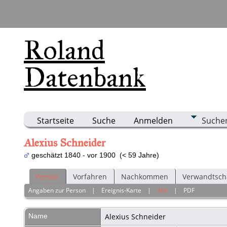
Roland
Datenbank
Startseite
Suche
Anmelden
Suche
Alexius Schneider
geschätzt 1840 - vor 1900 (< 59 Jahre)
Person
Vorfahren
Nachkommen
Verwandtsch
Angaben zur Person
|
Ereignis-Karte
|
Alle
|
PDF
Name
Alexius
Schneider