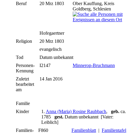
Beruf
20 Mrz 1803
Ober Kauffung, Kreis
Goldberg, Schlesien
Hofegaertner
Religion
20 Mrz 1803
evangelisch
Tod
Datum unbekannt
Personen-
I2147
Minnerop-Bruchmann
Kennung
Zuletzt
14 Jan 2016
bearbeitet
am
Familie
Kinder
1.
Anna (Maria) Rosine Raubbach
,
geb.
ca.
1785
gest.
Datum unbekannt [Vater:
Leiblich]
Familien-
F860
Familienblatt
|
Familientafel