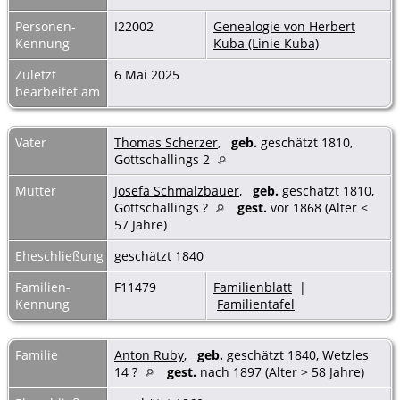
Personen-
I22002
Genealogie von Herbert
Kennung
Kuba (Linie Kuba)
Zuletzt
6 Mai 2025
bearbeitet am
Vater
Thomas Scherzer
,
geb.
geschätzt 1810,
Gottschallings 2
Mutter
Josefa Schmalzbauer
,
geb.
geschätzt 1810,
Gottschallings ?
gest.
vor 1868 (Alter <
57 Jahre)
Eheschließung
geschätzt 1840
Familien-
F11479
Familienblatt
|
Kennung
Familientafel
Familie
Anton Ruby
,
geb.
geschätzt 1840, Wetzles
14 ?
gest.
nach 1897 (Alter > 58 Jahre)