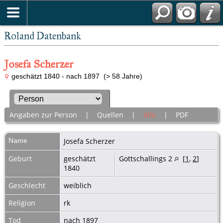
Roland Datenbank
Josefa Scherzer
geschätzt 1840 - nach 1897 (> 58 Jahre)
Angaben zur Person
|
Quellen
|
Alle
|
PDF
Name
Josefa
Scherzer
Geburt
geschätzt
Gottschallings 2
[
1
,
2
]
1840
Geschlecht
weiblich
Religion
rk
Tod
nach 1897