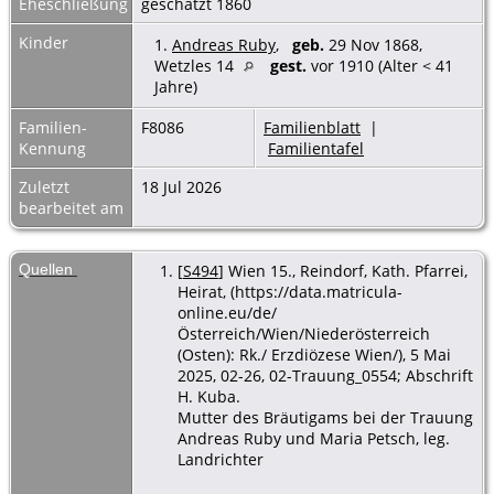
Eheschließung
geschätzt 1860
Kinder
1.
Andreas Ruby
,
geb.
29 Nov 1868,
Wetzles 14
gest.
vor 1910 (Alter < 41
Jahre)
Familien-
F8086
Familienblatt
|
Kennung
Familientafel
Zuletzt
18 Jul 2026
bearbeitet am
Quellen
[
S494
] Wien 15., Reindorf, Kath. Pfarrei,
Heirat, (https://data.matricula-
online.eu/de/
Österreich/Wien/Niederösterreich
(Osten): Rk./ Erzdiözese Wien/), 5 Mai
2025, 02-26, 02-Trauung_0554; Abschrift
H. Kuba.
Mutter des Bräutigams bei der Trauung
Andreas Ruby und Maria Petsch, leg.
Landrichter