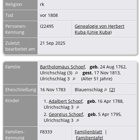
Religion
rk
Tod
vor 1808
Personen-
I22495
Genealogie von Herbert
Kennung
Kuba (Linie Kuba)
Zuletzt
21 Sep 2025
bearbeitet am
Familie
Bartholomäus Schopf
,
geb.
24 Aug 1762,
Ulrichschlag (3)
gest.
17 Nov 1813,
Ulrichschlag 3
(Alter 51 Jahre)
Eheschließung
16 Nov 1783
Blauenschlag
[
2
]
Kinder
1.
Adalbert Schopf
,
geb.
16 Apr 1788,
Ulrichschlag 3
2.
Georgius Schopf
,
geb.
5 Apr 1795,
Ulrichschlag 3
Familien-
F8333
Familienblatt
|
Kennung
Familientafel