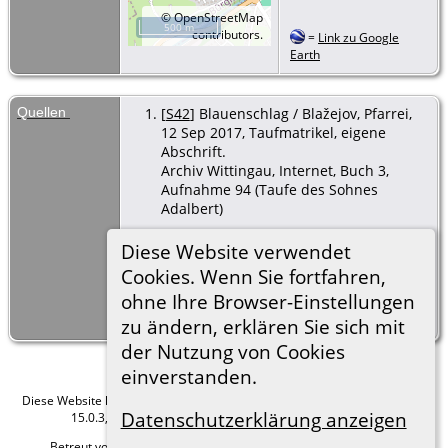
©
OpenStreetMap
500 m
contributors.
=
Link zu Google
Earth
Quellen
[
S42
] Blauenschlag / Blažejov, Pfarrei,
12 Sep 2017, Taufmatrikel, eigene
Abschrift.
Archiv Wittingau, Internet, Buch 3,
Aufnahme 94 (Taufe des Sohnes
Adalbert)
[
S354
] Blauenschlag / Blažejov, rk
Diese Website verwendet
Pfarrei St. Elisabeth, Heirat, (Archiv
Cookies. Wenn Sie fortfahren,
Wittingau / Třeboň, Internet
ohne Ihre Browser-Einstellungen
https://digi.ceskearchivy.cz), 5 Okt 2022,
Buch 8, Aufn. 84, Abschrift H. Kuba.
zu ändern, erklären Sie sich mit
der Nutzung von Cookies
einverstanden.
Diese Website läuft mit
The Next Generation of Genealogy Sitebuilding
v.
Datenschutzerklärung anzeigen
15.0.3, programmiert von Darrin Lythgoe © 2001-2026.
Betreut von
Roland zu Dortmund e.V.
. |
Datenschutzerklärung
.