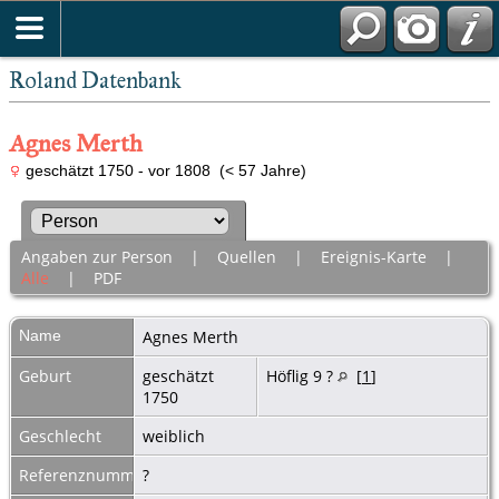
Roland Datenbank
Agnes Merth
geschätzt 1750 - vor 1808 (< 57 Jahre)
Angaben zur Person
|
Quellen
|
Ereignis-Karte
|
Alle
|
PDF
Name
Agnes
Merth
Geburt
geschätzt
Höflig 9 ?
[
1
]
1750
Geschlecht
weiblich
Referenznummer
?