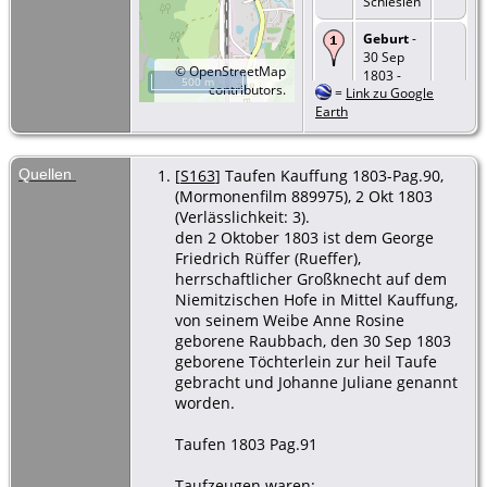
Schlesien
Geburt
-
30 Sep
©
OpenStreetMap
1803 -
500 m
contributors.
=
Link zu Google
Kauffung,
Earth
Kreis
Goldberg,
Schlesien
Quellen
[
S163
] Taufen Kauffung 1803-Pag.90,
(Mormonenfilm 889975), 2 Okt 1803
(Verlässlichkeit: 3).
den 2 Oktober 1803 ist dem George
Friedrich Rüffer (Rueffer),
herrschaftlicher Großknecht auf dem
Niemitzischen Hofe in Mittel Kauffung,
von seinem Weibe Anne Rosine
geborene Raubbach, den 30 Sep 1803
geborene Töchterlein zur heil Taufe
gebracht und Johanne Juliane genannt
worden.
Taufen 1803 Pag.91
Taufzeugen waren: