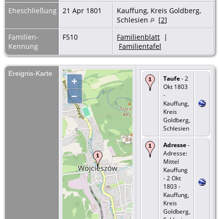
Eheschließung
21 Apr 1801
Kauffung, Kreis Goldberg,
Schlesien
[
2
]
Familien-
F510
Familienblatt
|
Kennung
Familientafel
Ereignis-Karte
Taufe
- 2
+
Okt 1803
–
-
Kauffung,
Kreis
Goldberg,
Schlesien
Adresse
-
Adresse:
Mittel
Kauffung
- 2 Okt
1803 -
Kauffung,
Kreis
Goldberg,