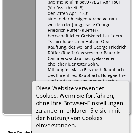
(Mormonenfilm 889977), 21 Apr 1801
(Verlässlichkeit: 3).
den 21ten April 1801
sind in der hiesigen Kirche getraut
worden der Junggeselle George
Friedrich Rüffer (Rueffer),
herrschaftlicher Großknecht auf dem
Tschirnhausschen Hofe in Ober
Kauffung, des weiland George Friedrich
Rüffer (Rueffer), gewesener Bauer in
Cammerswaldau, nachgelassener
ehelicher juengster Sohn.
Mit Jungfer Maria Elisabeth Raubbach,
des Ehrenfried Raubbach, Hofegaertner
und Gerichtsgeschworener in Mittel
Kauffung als auch Kirchenvorsteher bei
Diese Website verwendet
der hiesigen evangelischen Kirche,
Cookies. Wenn Sie fortfahren,
eheliche aelteste Tochter.
ohne Ihre Browser-Einstellungen
Der Braeutigam war 23? Jahre alt, die
Braut 21 ? Jahre.
zu ändern, erklären Sie sich mit
der Nutzung von Cookies
einverstanden.
Diese Website läuft mit
The Next Generation of Genealogy Sitebuilding
v.