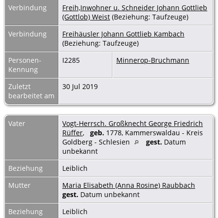
Verbindung
Freih,Inwohner u. Schneider Johann Gottlieb
(Gottlob) Weist
(Beziehung: Taufzeuge)
Verbindung
Freihäusler Johann Gottlieb Kambach
(Beziehung: Taufzeuge)
Personen-
I2285
Minnerop-Bruchmann
Kennung
Zuletzt
30 Jul 2019
bearbeitet am
Vater
Vogt-Herrsch. Großknecht George Friedrich
Rüffer
,
geb.
1778, Kammerswaldau - Kreis
Goldberg - Schlesien
gest.
Datum
unbekannt
Beziehung
Leiblich
Mutter
Maria Elisabeth (Anna Rosine) Raubbach
gest.
Datum unbekannt
Beziehung
Leiblich