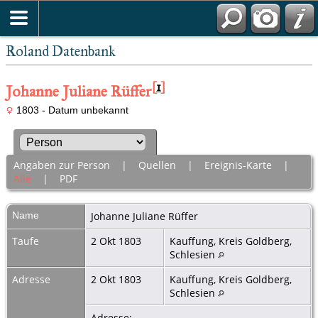
Roland Datenbank
[
1
]
Johanne Juliane Rüffer
1803 - Datum unbekannt
Angaben zur Person
|
Quellen
|
Ereignis-Karte
|
Alle
|
PDF
Name
Johanne Juliane
Rüffer
Taufe
2 Okt 1803
Kauffung, Kreis Goldberg,
Schlesien
Adresse
2 Okt 1803
Kauffung, Kreis Goldberg,
Schlesien
Adresse: