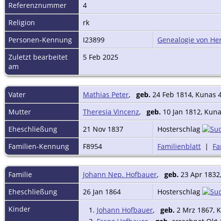
Referenznummer
4
Religion
rk
Personen-Kennung
I23899
Genealogie von Her
Zuletzt bearbeitet
5 Feb 2025
am
Vater
Mathias Peter
,
geb.
24 Feb 1814, Kunas 
Mutter
Theresia Vincenz
,
geb.
10 Jan 1812, Kun
Eheschließung
21 Nov 1837
Hosterschlag
Familien-Kennung
F8954
Familienblatt
|
Fa
Familie
Johann Nep. Hofbauer
,
geb.
23 Apr 1832
Eheschließung
26 Jan 1864
Hosterschlag
Kinder
1.
Johann Hofbauer
,
geb.
2 Mrz 1867, 