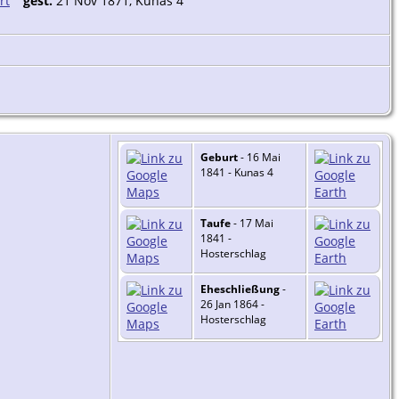
gest.
21 Nov 1871, Kunas 4
Geburt
- 16 Mai
1841 - Kunas 4
Taufe
- 17 Mai
1841 -
Hosterschlag
Eheschließung
-
26 Jan 1864 -
Hosterschlag