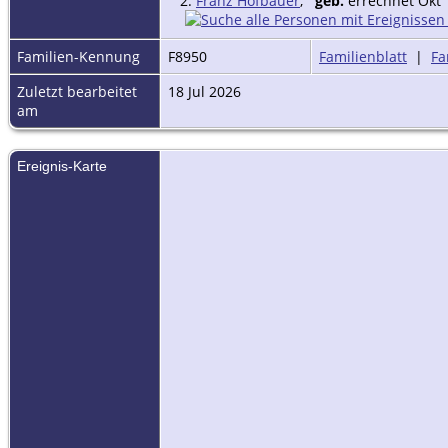
2.
Franz Hofbauer
,
geb.
errechnet Okt 
Familien-Kennung
F8950
Familienblatt
|
Fa
Zuletzt bearbeitet
18 Jul 2026
am
Ereignis-Karte