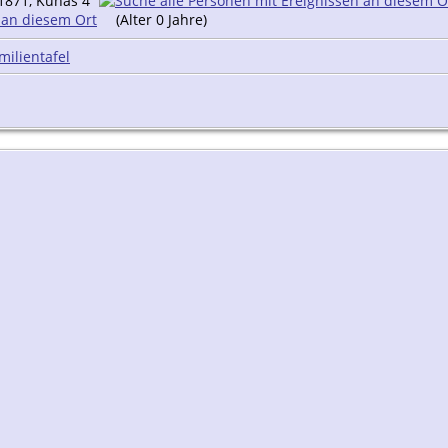
1871, Kunas 4
(Alter 0 Jahre)
milientafel