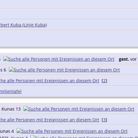
bert Kuba (Linie Kuba)
4
gest.
vor 
as 6
[
2
]
milientafel
, Kunas 13
[
3
]
Kunas 4