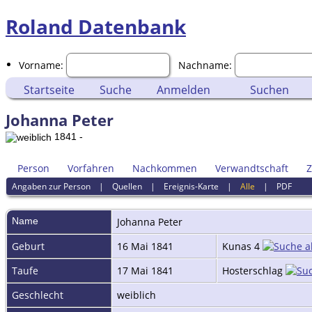
Roland Datenbank
Vorname:
Nachname:
Startseite
Suche
Anmelden
Suchen
Johanna Peter
1841 -
Person
Vorfahren
Nachkommen
Verwandtschaft
Z
Angaben zur Person
|
Quellen
|
Ereignis-Karte
|
Alle
|
PDF
Name
Johanna
Peter
Geburt
16 Mai 1841
Kunas 4
Taufe
17 Mai 1841
Hosterschlag
Geschlecht
weiblich