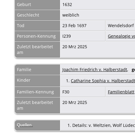
Geburt
1632
Geschlecht
weiblich
Tod
23 Feb 1697
Wendelsdorf
Personen-Kennung
I239
Genealogie vo
Zuletzt bearbeitet
20 Mrz 2025
am
Familie
Joachim Friedrich v. Halberstadt
,
g
Kinder
1.
Catharine Sophia v. Halberstad
Familien-Kennung
F30
Familienblatt
Zuletzt bearbeitet
20 Mrz 2025
am
Quellen
Details: v. Weltzien, Wolf Lüd