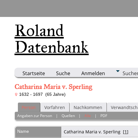
Roland
Datenbank
Startseite
Suche
Anmelden
Suche
Catharina Maria v. Sperling
1632 - 1697 (65 Jahre)
Person
Vorfahren
Nachkommen
Verwandtsch
Angaben zur Person
|
Quellen
|
Alle
|
PDF
Name
Catharina Maria
v. Sperling
[
1
]