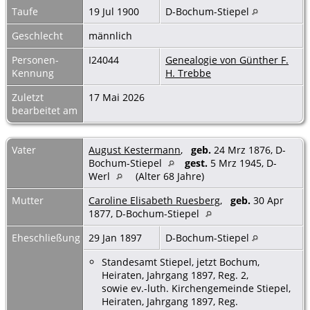
Taufe
19 Jul 1900
D-Bochum-Stiepel
Geschlecht
männlich
Personen-
I24044
Genealogie von Günther F.
Kennung
H. Trebbe
Zuletzt
17 Mai 2026
bearbeitet am
Vater
August Kestermann
,
geb.
24 Mrz 1876, D-
Bochum-Stiepel
gest.
5 Mrz 1945, D-
Werl
(Alter 68 Jahre)
Mutter
Caroline Elisabeth Ruesberg
,
geb.
30 Apr
1877, D-Bochum-Stiepel
Eheschließung
29 Jan 1897
D-Bochum-Stiepel
Standesamt Stiepel, jetzt Bochum,
Heiraten, Jahrgang 1897, Reg. 2,
sowie ev.-luth. Kirchengemeinde Stiepel,
Heiraten, Jahrgang 1897, Reg.