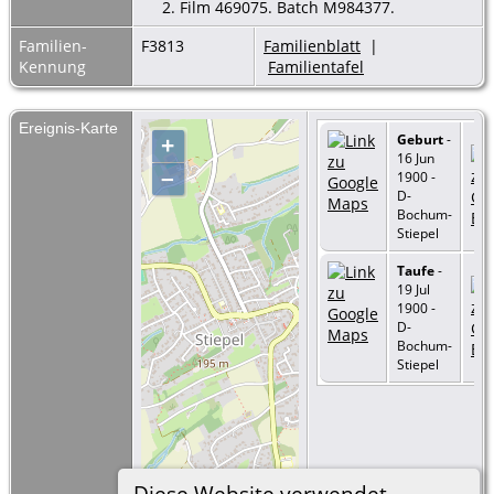
2. Film 469075. Batch M984377.
Familien-
F3813
Familienblatt
|
Kennung
Familientafel
Ereignis-Karte
Geburt
-
+
16 Jun
–
1900 -
D-
Bochum-
Stiepel
Taufe
-
19 Jul
1900 -
D-
Bochum-
Stiepel
Diese Website verwendet