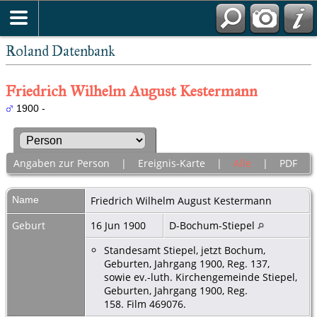
Roland Datenbank
Friedrich Wilhelm August Kestermann
1900 -
Angaben zur Person
|
Ereignis-Karte
|
Alle
|
PDF
Name
Friedrich Wilhelm August
Kestermann
Geburt
16 Jun 1900
D-Bochum-Stiepel
Standesamt Stiepel, jetzt Bochum,
Geburten, Jahrgang 1900, Reg. 137,
sowie ev.-luth. Kirchengemeinde Stiepel,
Geburten, Jahrgang 1900, Reg.
158. Film 469076.