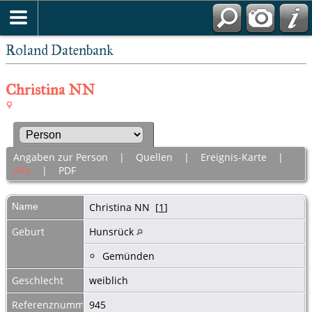
Roland Datenbank
Christina NN
Angaben zur Person
|
Quellen
|
Ereignis-Karte
|
Alle
|
PDF
Name
Christina
NN
[
1
]
Geburt
Hunsrück
Gemünden
Geschlecht
weiblich
Referenznummer
945