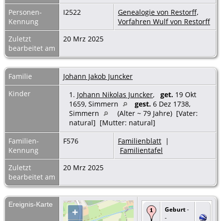
Personen-
I2522
Genealogie von Restorff,
Kennung
Vorfahren Wulf von Restorff
Zuletzt
20 Mrz 2025
bearbeitet am
Familie
Johann Jakob Juncker
Kinder
1.
Johann Nikolas Juncker
,
get.
19 Okt
1659, Simmern
gest.
6 Dez 1738,
Simmern
(Alter ~ 79 Jahre) [Vater:
natural] [Mutter: natural]
Familien-
F576
Familienblatt
|
Kennung
Familientafel
Zuletzt
20 Mrz 2025
bearbeitet am
Ereignis-Karte
Geburt
-
+
-