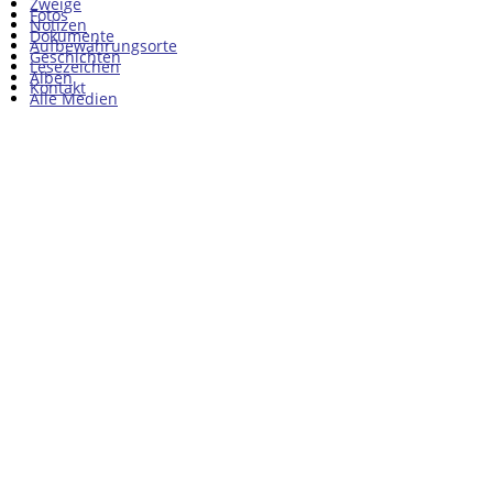
Zweige
Fotos
Notizen
Dokumente
Aufbewahrungsorte
Geschichten
Lesezeichen
Alben
Kontakt
Alle Medien