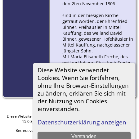
den 2ten November 1806
sind in der hiesigen Kirche
getraut worden, der Ehrenfried
Binner, Freihäusler in Mittel
Kauffung, des weiland David
Binner, gewesener Hofehäusler in
Mittel Kauffung, nachgelassener
jüngster Sohn.
Mit Maria Elisabeth Freche, des
weiland Johann Christoph Freche,
gewesener Hofegärtner in Mittel
Diese Website verwendet
Kauffung, mittelste Tochter.
Cookies. Wenn Sie fortfahren,
Der Bräutigam war 29 Jahre, die
ohne Ihre Browser-Einstellungen
Braut 25 Jahre alt.
zu ändern, erklären Sie sich mit
der Nutzung von Cookies
einverstanden.
Diese Website läuft mit
The Next Generation of Genealogy Sitebuilding
v.
Datenschutzerklärung anzeigen
15.0.3, programmiert von Darrin Lythgoe © 2001-2026.
Betreut von
Roland zu Dortmund e.V.
. |
Datenschutzerklärung
.
Verstanden