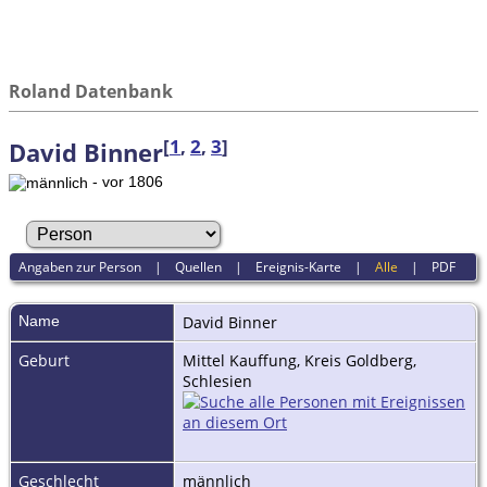
Roland Datenbank
[
1
,
2
,
3
]
David Binner
- vor 1806
Angaben zur Person
|
Quellen
|
Ereignis-Karte
|
Alle
|
PDF
Name
David
Binner
Geburt
Mittel Kauffung, Kreis Goldberg,
Schlesien
Geschlecht
männlich