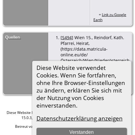
=
Link zu Google
Earth
Quellen
[
S494
] Wien 15., Reindorf, Kath.
Pfarrei, Heirat,
(https://data.matricula-
online.eu/de/
Österreich/Wien/Niederösterreich
(Osten): Rk./ Erzdiözese Wien/), 8
Diese Website verwendet
Mrz 2022, Sign. 02-44, 02-
Cookies. Wenn Sie fortfahren,
Trauung-0013.
ohne Ihre Browser-Einstellungen
Heirat Ludwig Luksch und
Karolina Pokorný
zu ändern, erklären Sie sich mit
der Nutzung von Cookies
einverstanden.
Diese Website läuft mit
The Next Generation of Genealogy Sitebuilding
v.
Datenschutzerklärung anzeigen
15.0.3, programmiert von Darrin Lythgoe © 2001-2026.
Betreut von
Roland zu Dortmund e.V.
. |
Datenschutzerklärung
.
Verstanden