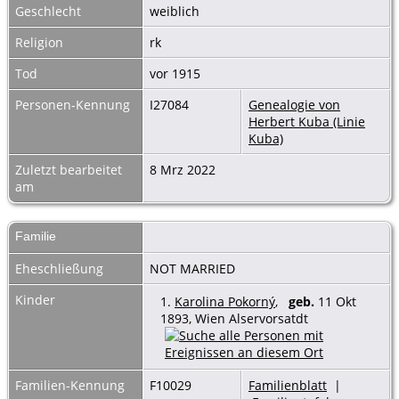
Geschlecht
weiblich
Religion
rk
Tod
vor 1915
Personen-Kennung
I27084
Genealogie von
Herbert Kuba (Linie
Kuba)
Zuletzt bearbeitet
8 Mrz 2022
am
Familie
Eheschließung
NOT MARRIED
Kinder
1.
Karolina Pokorný
,
geb.
11 Okt
1893, Wien Alservorsatdt
Familien-Kennung
F10029
Familienblatt
|