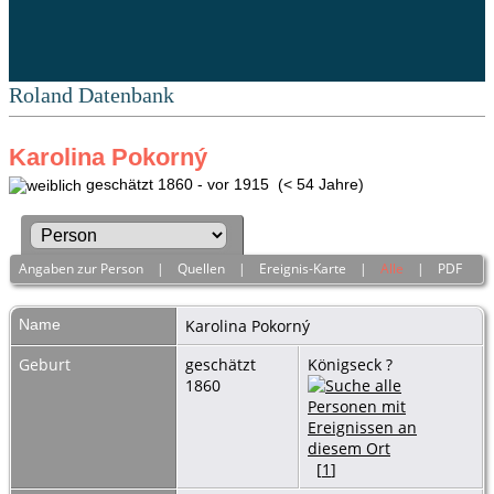
Roland Datenbank
Karolina Pokorný
geschätzt 1860 - vor 1915 (< 54 Jahre)
Angaben zur Person
|
Quellen
|
Ereignis-Karte
|
Alle
|
PDF
Name
Karolina
Pokorný
Geburt
geschätzt
Königseck ?
1860
[
1
]