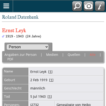
Roland Datenbank
Ernst Leyk
1919 - 1943 (24 Jahre)
Angaben zur Person
|
Medien
|
Quellen
|
Alle
|
PDF
Name
Ernst
Leyk
[
1
]
Geburt
2 Feb 1919 [
1
]
Geschlecht
männlich
Tod
5 Jul 1943 [
1
]
Personen-
I2732
Genealogie von Heiko