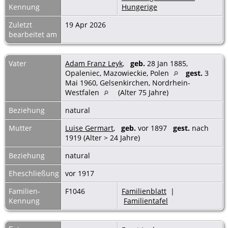
Kennung
Hungerige
Zuletzt
19 Apr 2026
bearbeitet am
Vater
Adam Franz Leyk
,
geb.
28 Jan 1885,
Opaleniec, Mazowieckie, Polen
gest.
3
Mai 1960, Gelsenkirchen, Nordrhein-
Westfalen
(Alter 75 Jahre)
Beziehung
natural
Mutter
Luise Germart
,
geb.
vor 1897
gest.
nach
1919 (Alter > 24 Jahre)
Beziehung
natural
Eheschließung
vor 1917
Familien-
F1046
Familienblatt
|
Kennung
Familientafel