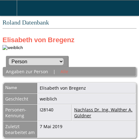
Roland Datenbank
Elisabeth von Bregenz
Angaben zur Person
|
Alle
Name
Elisabeth
von Bregenz
Geschlecht
weiblich
Personen-
I28140
Nachlass Dr. Ing. Walther A.
Kennung
Güldner
Zuletzt
7 Mai 2019
bearbeitet am