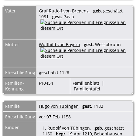
Vater
Graf Rudolf von Bregenz
,
geb.
geschätzt
1081
gest.
Pavia
Mutter
Wulfhild von Bayern
gest.
Wessobrunn
Eheschließung
geschätzt 1128
Familien-
F10454
Familienblatt
|
Kennung
Familientafel
Familie
Hugo von Tübingen
gest.
1182
Eheschließung
vor 07 Feb 1158
Kinder
1.
Rudolf von Tübingen
,
geb.
geschätzt
1160
begr.
19 Apr 1219, Bebenhausen