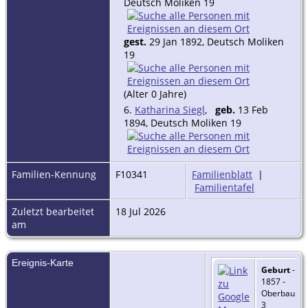
Deutsch Moliken 19
gest.
29 Jan 1892, Deutsch Moliken
19
(Alter 0 Jahre)
6.
Katharina Siegl
,
geb.
13 Feb
1894, Deutsch Moliken 19
Familien-Kennung
F10341
Familienblatt
|
Familientafel
Zuletzt bearbeitet
18 Jul 2026
am
Ereignis-Karte
Geburt
- 3 
1857 -
Oberbaumg
3