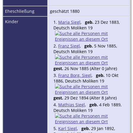
Eheschließung
geschätzt 1880
Kinder
1.
Maria Siegl
,
geb.
23 Dez 1883,
Deutsch Moliken 19
2.
Franz Siegl
,
geb.
5 Nov 1885,
Deutsch Moliken 19
gest.
26 Nov 1885 (Alter 0 Jahre)
3.
Franz Borg. Siegl
,
geb.
10 Okt
1886, Deutsch Moliken 19
gest.
29 Dez 1894 (Alter 8 Jahre)
4.
Mathias Siegl
,
geb.
4 Feb 1889,
Deutsch Moliken 19
5.
Karl Siegl
,
geb.
29 Jan 1892,