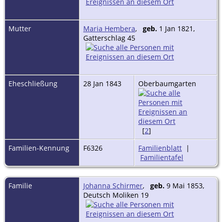
Mutter
Maria Hembera
,
geb.
1 Jan 1821,
Gatterschlag 45
Eheschließung
28 Jan 1843
Oberbaumgarten
[
2
]
Familien-Kennung
F6326
Familienblatt
|
Familientafel
Familie
Johanna Schirmer
,
geb.
9 Mai 1853,
Deutsch Moliken 19