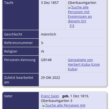
Taufe
3 Dez 1857
Oberbaumgarten
[
1
]
Geschlecht
männlich
Referenznummer
3-
Religion
rk
Personen-Kennung
I28148
Genealogie von
Herbert Kuba (Linie
Kuba)
Zuletzt bearbeitet
29 Okt 2022
am
Vater
Franz Siegl
,
geb.
1 Dez 1819,
Oberbaumgarten 3