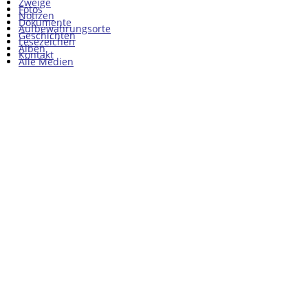
Zweige
Fotos
Notizen
Dokumente
Aufbewahrungsorte
Geschichten
Lesezeichen
Alben
Kontakt
Alle Medien