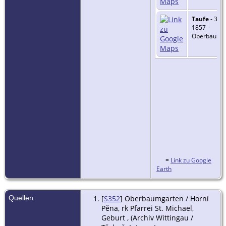
Taufe
- 3 D
1857 -
Oberbaumg
=
Link zu Google
Earth
Quellen
[
S352
] Oberbaumgarten / Horní
Pěna, rk Pfarrei St. Michael,
Geburt , (Archiv Wittingau /