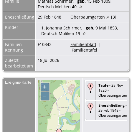
Familie
Mathias Schirmer
,
geb.
15 Feb 1809,
Deutsch Moliken 40
Eheschließung
29 Feb 1848
Oberbaumgarten
[
3
]
Kinder
1.
Johanna Schirmer
,
geb.
9 Mai 1853,
Deutsch Moliken 19
Familien-
F10342
Familienblatt
|
Kennung
Familientafel
Zuletzt
18 Jul 2026
bearbeitet am
Ereignis-Karte
Taufe
- 28 Nov
+
1820 -
–
Oberbaumgarten
Eheschließung
-
29 Feb 1848 -
Oberbaumgarten