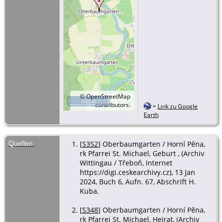
©
OpenStreetMap
500 m
contributors.
=
Link zu Google
Earth
Quellen
[
S352
] Oberbaumgarten / Horní Pěna,
rk Pfarrei St. Michael, Geburt , (Archiv
Wittingau / Třeboň, Internet
https://digi.ceskearchivy.cz), 13 Jan
2024, Buch 6, Aufn. 67, Abschrift H.
Kuba.
[
S348
] Oberbaumgarten / Horní Pěna,
rk Pfarrei St. Michael, Heirat, (Archiv