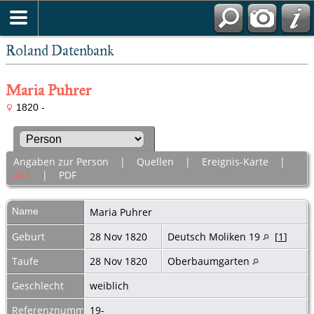
Roland Datenbank
Maria Puhrer
1820 -
Angaben zur Person
|
Quellen
|
Ereignis-Karte
|
Alle
|
PDF
Name
Maria
Puhrer
Geburt
28 Nov 1820
Deutsch Moliken 19
[
1
]
Taufe
28 Nov 1820
Oberbaumgarten
Geschlecht
weiblich
Referenznummer
19-