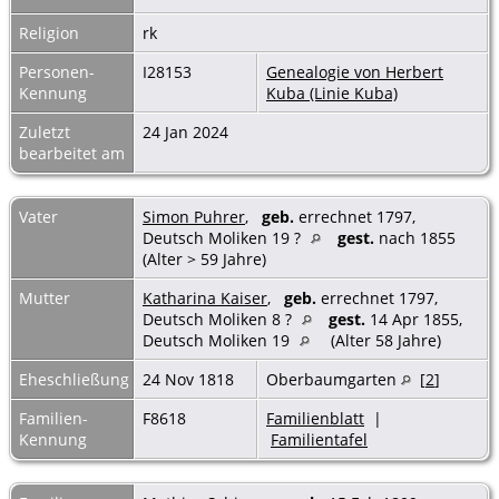
Religion
rk
Personen-
I28153
Genealogie von Herbert
Kennung
Kuba (Linie Kuba)
Zuletzt
24 Jan 2024
bearbeitet am
Vater
Simon Puhrer
,
geb.
errechnet 1797,
Deutsch Moliken 19 ?
gest.
nach 1855
(Alter > 59 Jahre)
Mutter
Katharina Kaiser
,
geb.
errechnet 1797,
Deutsch Moliken 8 ?
gest.
14 Apr 1855,
Deutsch Moliken 19
(Alter 58 Jahre)
Eheschließung
24 Nov 1818
Oberbaumgarten
[
2
]
Familien-
F8618
Familienblatt
|
Kennung
Familientafel