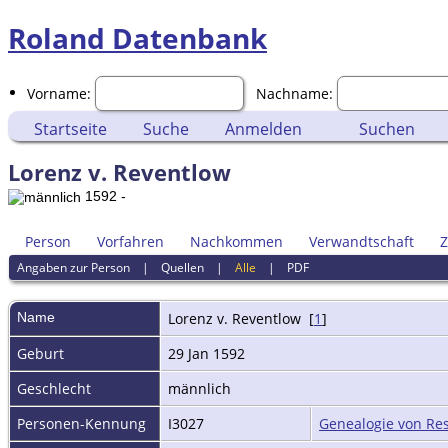
Roland Datenbank
Vorname:
Nachname:
Startseite
Suche
Anmelden
Suchen
Lorenz v. Reventlow
1592 -
Person
Vorfahren
Nachkommen
Verwandtschaft
Z
Angaben zur Person
|
Quellen
|
Alle
|
PDF
Name
Lorenz
v. Reventlow
[
1
]
Geburt
29 Jan 1592
Geschlecht
männlich
Personen-Kennung
I3027
Genealogie von Res