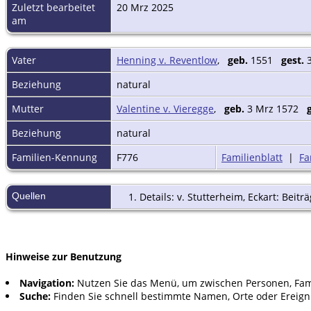
Zuletzt bearbeitet
20 Mrz 2025
am
Vater
Henning v. Reventlow
,
geb.
1551
gest.
3
Beziehung
natural
Mutter
Valentine v. Vieregge
,
geb.
3 Mrz 1572
Beziehung
natural
Familien-Kennung
F776
Familienblatt
|
Fa
Quellen
Details: v. Stutterheim, Eckart: Beitr
Hinweise zur Benutzung
Navigation:
Nutzen Sie das Menü, um zwischen Personen, Fam
Suche:
Finden Sie schnell bestimmte Namen, Orte oder Ereign