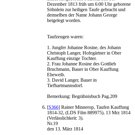
Dezember 1813 früh um 6:00 Uhr geborene
Söhnlein zur heiligen Taufe gebracht und
demselben der Name Johann George
beigelegt worden.
Taufzeugen waren:
1. Jungfer Johanne Rosine, des Johann
Christoph Langer, Hofegärtner in Ober
Kauffung einzige Tochter.
2. Frau Johanne Rosine des Gottlieb
Bruchmann, Bauer in Ober Kauffung
Eheweib.
3. David Langer, Bauer in
Tiefhartmannsdorf.
Bemerkung: Begräbnisbuch Pag.209
[
S366
] Rainer Minnerop, Taufen Kauffung
1814-32, (LDS Film 889975), 13 Mrz 1814
(Verlässlichkeit: 3).
Nr.19
den 13. März 1814