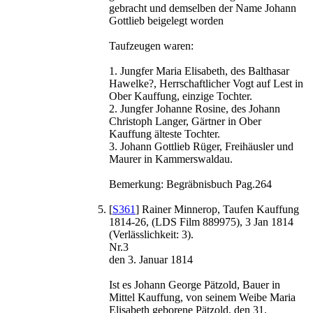
gebracht und demselben der Name Johann
Gottlieb beigelegt worden
Taufzeugen waren:
1. Jungfer Maria Elisabeth, des Balthasar
Hawelke?, Herrschaftlicher Vogt auf Lest in
Ober Kauffung, einzige Tochter.
2. Jungfer Johanne Rosine, des Johann
Christoph Langer, Gärtner in Ober
Kauffung älteste Tochter.
3. Johann Gottlieb Rüger, Freihäusler und
Maurer in Kammerswaldau.
Bemerkung: Begräbnisbuch Pag.264
[
S361
] Rainer Minnerop, Taufen Kauffung
1814-26, (LDS Film 889975), 3 Jan 1814
(Verlässlichkeit: 3).
Nr.3
den 3. Januar 1814
Ist es Johann George Pätzold, Bauer in
Mittel Kauffung, von seinem Weibe Maria
Elisabeth geborene Pätzold, den 31.