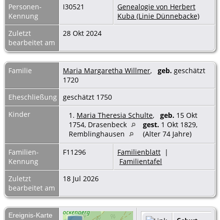
Personen-
I30521
Genealogie von Herbert
Kennung
Kuba (Linie Dünnebacke)
Zuletzt
28 Okt 2024
bearbeitet am
Familie
Maria Margaretha Willmer
,
geb.
geschätzt
1720
Eheschließung
geschätzt 1750
Kinder
1.
Maria Theresia Schulte
,
geb.
15 Okt
1754, Drasenbeck
gest.
1 Okt 1829,
Remblinghausen
(Alter 74 Jahre)
Familien-
F11296
Familienblatt
|
Kennung
Familientafel
Zuletzt
18 Jul 2026
bearbeitet am
Ereignis-Karte