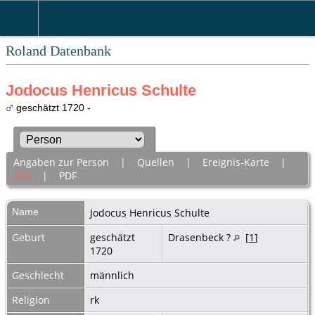
Roland Datenbank
Jodocus Henricus Schulte
geschätzt 1720 -
Angaben zur Person
|
Quellen
|
Ereignis-Karte
|
Alle
|
PDF
Name
Jodocus Henricus
Schulte
Geburt
geschätzt
Drasenbeck ?
[
1
]
1720
Geschlecht
männlich
Religion
rk