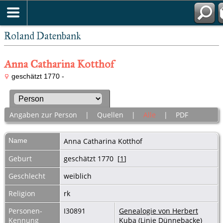
Roland Datenbank
Anna Catharina Kotthof
geschätzt 1770 -
Angaben zur Person
|
Quellen
|
Alle
|
PDF
Name
Anna Catharina
Kotthof
Geburt
geschätzt 1770 [
1
]
Geschlecht
weiblich
Religion
rk
Personen-
I30891
Genealogie von Herbert
Kennung
Kuba (Linie Dünnebacke)