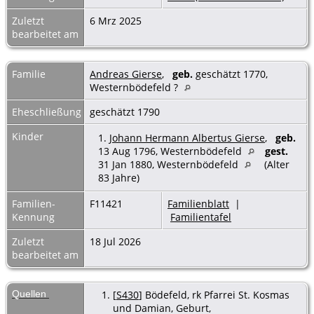
Zuletzt
6 Mrz 2025
bearbeitet am
Familie
Andreas Gierse
,
geb.
geschätzt 1770,
Westernbödefeld ?
Eheschließung
geschätzt 1790
Kinder
1.
Johann Hermann Albertus Gierse
,
geb.
13 Aug 1796, Westernbödefeld
gest.
31 Jan 1880, Westernbödefeld
(Alter
83 Jahre)
Familien-
F11421
Familienblatt
|
Kennung
Familientafel
Zuletzt
18 Jul 2026
bearbeitet am
Quellen
[
S430
] Bödefeld, rk Pfarrei St. Kosmas
und Damian, Geburt,