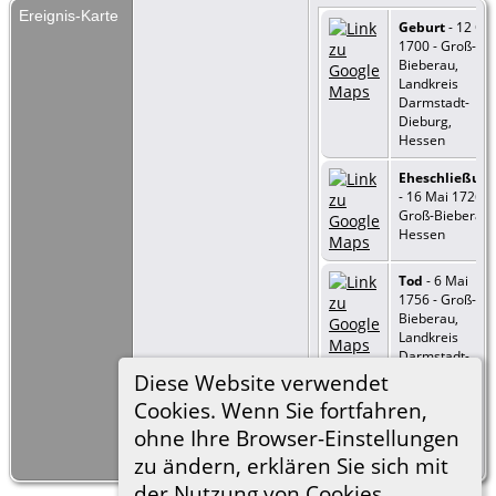
Ereignis-Karte
Geburt
- 12 Okt
1700 - Groß-
Bieberau,
Landkreis
Darmstadt-
Dieburg,
Hessen
Eheschließun
- 16 Mai 1726 -
Groß-Bieberau,
Hessen
Tod
- 6 Mai
1756 - Groß-
Bieberau,
Landkreis
Darmstadt-
Dieburg,
Diese Website verwendet
Hessen
Cookies. Wenn Sie fortfahren,
ohne Ihre Browser-Einstellungen
=
Link zu Google
Earth
zu ändern, erklären Sie sich mit
der Nutzung von Cookies