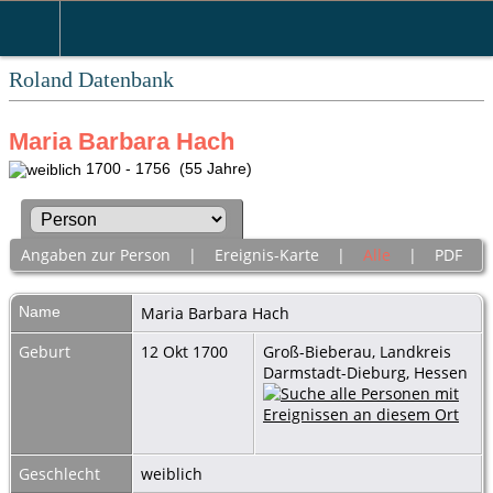
Roland Datenbank
Maria Barbara Hach
1700 - 1756 (55 Jahre)
Angaben zur Person
|
Ereignis-Karte
|
Alle
|
PDF
Name
Maria Barbara
Hach
Geburt
12 Okt 1700
Groß-Bieberau, Landkreis
Darmstadt-Dieburg, Hessen
Geschlecht
weiblich