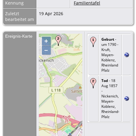
Kennung
Familientafel
Zuletzt
19 Apr 2026
bearbeitet am
Ereignis-Karte
Geburt
-
+
um 1790 -
–
Kruft,
Mayen-
Koblenz,
Rheinland
Pfalz
Tod
- 18
Aug 1857
-
Nickenich,
Mayen-
Koblenz,
Rheinland-
Pfalz