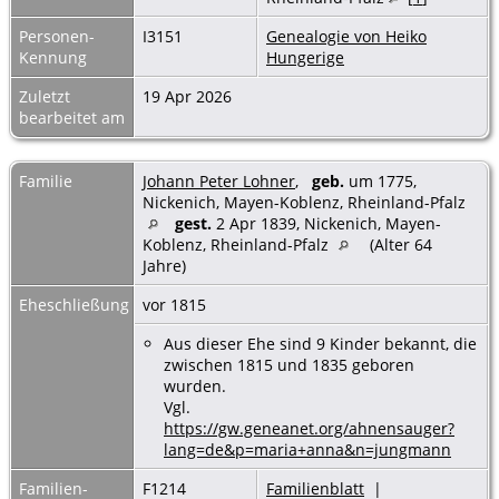
Personen-
I3151
Genealogie von Heiko
Kennung
Hungerige
Zuletzt
19 Apr 2026
bearbeitet am
Familie
Johann Peter Lohner
,
geb.
um 1775,
Nickenich, Mayen-Koblenz, Rheinland-Pfalz
gest.
2 Apr 1839, Nickenich, Mayen-
Koblenz, Rheinland-Pfalz
(Alter 64
Jahre)
Eheschließung
vor 1815
Aus dieser Ehe sind 9 Kinder bekannt, die
zwischen 1815 und 1835 geboren
wurden.
Vgl.
https://gw.geneanet.org/ahnensauger?
lang=de&p=maria+anna&n=jungmann
Familien-
F1214
Familienblatt
|