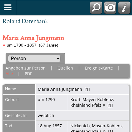
Roland Datenbank
Maria Anna Jungmann
um 1790 - 1857 (67 Jahre)
Angaben zur Person
|
Quellen
|
Ereignis-Karte
|
Alle
|
PDF
Name
Maria Anna
Jungmann
[
1
]
Geburt
um 1790
Kruft, Mayen-Koblenz,
Rheinland Pfalz
[
1
]
Geschlecht
weiblich
Tod
18 Aug 1857
Nickenich, Mayen-Koblenz,
Rheinland-Pfalz
[
1
]