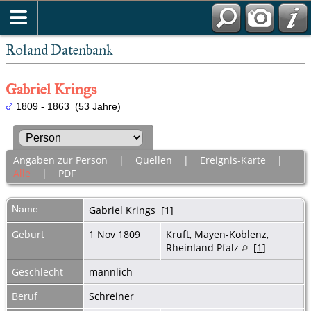
Roland Datenbank
Gabriel Krings
1809 - 1863 (53 Jahre)
Angaben zur Person
|
Quellen
|
Ereignis-Karte
|
Alle
|
PDF
Name
Gabriel
Krings
[
1
]
Geburt
1 Nov 1809
Kruft, Mayen-Koblenz,
Rheinland Pfalz
[
1
]
Geschlecht
männlich
Beruf
Schreiner