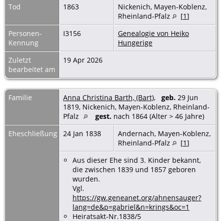
Tod
1863
Nickenich, Mayen-Koblenz,
Rheinland-Pfalz
[
1
]
Personen-
I3156
Genealogie von Heiko
Kennung
Hungerige
Zuletzt
19 Apr 2026
bearbeitet am
Familie
Anna Christina Barth, (Bart)
,
geb.
29 Jun
1819, Nickenich, Mayen-Koblenz, Rheinland-
Pfalz
gest.
nach 1864 (Alter > 46 Jahre)
Eheschließung
24 Jan 1838
Andernach, Mayen-Koblenz,
Rheinland-Pfalz
[
1
]
Aus dieser Ehe sind 3. Kinder bekannt,
die zwischen 1839 und 1857 geboren
wurden.
Vgl.
https://gw.geneanet.org/ahnensauger?
lang=de&p=gabriel&n=krings&oc=1
Heiratsakt-Nr.1838/5