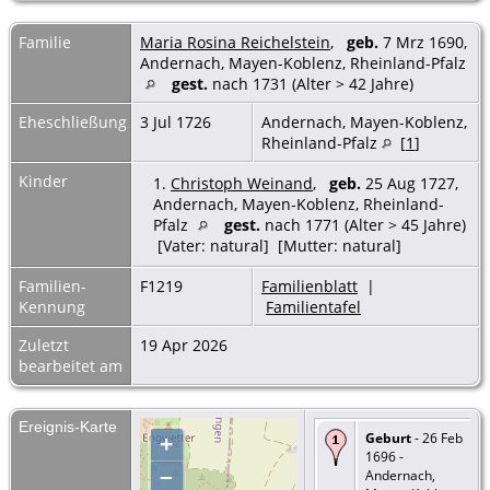
Familie
Maria Rosina Reichelstein
,
geb.
7 Mrz 1690,
Andernach, Mayen-Koblenz, Rheinland-Pfalz
gest.
nach 1731 (Alter > 42 Jahre)
Eheschließung
3 Jul 1726
Andernach, Mayen-Koblenz,
Rheinland-Pfalz
[
1
]
Kinder
1.
Christoph Weinand
,
geb.
25 Aug 1727,
Andernach, Mayen-Koblenz, Rheinland-
Pfalz
gest.
nach 1771 (Alter > 45 Jahre)
[Vater: natural] [Mutter: natural]
Familien-
F1219
Familienblatt
|
Kennung
Familientafel
Zuletzt
19 Apr 2026
bearbeitet am
Ereignis-Karte
Geburt
- 26 Feb
+
1696 -
–
Andernach,