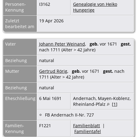
Personen-
I3162
Genealogie von Heiko
Kennung
Hungerige
Zuletzt
19 Apr 2026
bearbeitet am
Vater
Johann Peter Weinand
,
geb.
vor 1671
gest.
nach 1711 (Alter > 42 Jahre)
Beziehung
natural
Mutter
Gertrud Rörig
,
geb.
vor 1671
gest.
nach
1711 (Alter > 42 Jahre)
Beziehung
natural
Eheschließung
6 Mai 1691
Andernach, Mayen-Koblenz,
Rheinland-Pfalz
[
1
]
FB Andernach II-Nr. 727
Familien-
F1221
Familienblatt
|
Kennung
Familientafel