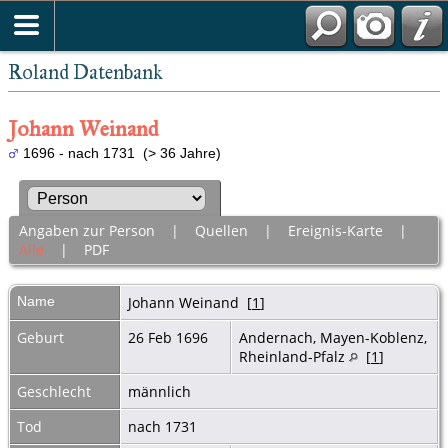
Roland Datenbank
Johann Weinand
1696 - nach 1731 (> 36 Jahre)
Angaben zur Person
|
Quellen
|
Ereignis-Karte
|
Alle
|
PDF
Name
Johann
Weinand
[
1
]
Geburt
26 Feb 1696
Andernach, Mayen-Koblenz,
Rheinland-Pfalz
[
1
]
Geschlecht
männlich
Tod
nach 1731