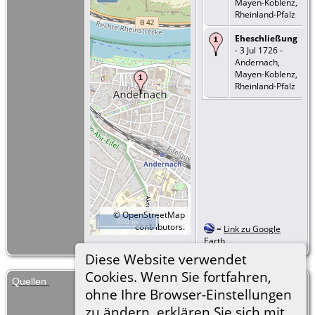
Mayen-Koblenz,
Rheinland-Pfalz
Eheschließung
- 3 Jul 1726 -
Andernach,
Mayen-Koblenz,
Rheinland-Pfalz
©
OpenStreetMap
500 m
contributors.
=
Link zu Google
Earth
Diese Website verwendet
Cookies. Wenn Sie fortfahren,
Quellen
[
S1829
] Familiengeschichte von Kurt
ohne Ihre Browser-Einstellungen
Lampa bei GENEANET.
https://gw.geneanet.org/ahnensauger
zu ändern, erklären Sie sich mit