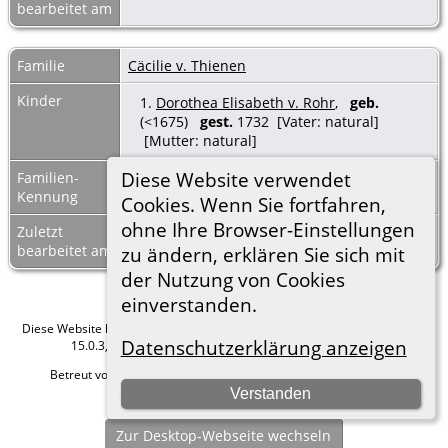
bearbeitet am
Familie
Cäcilie v. Thienen
Kinder
1.
Dorothea Elisabeth v. Rohr
,
geb.
(<1675)
gest.
1732 [Vater: natural]
[Mutter: natural]
Diese Website verwendet
Familien-
F2718
Familienblatt
|
Kennung
Familientafel
Cookies. Wenn Sie fortfahren,
ohne Ihre Browser-Einstellungen
Zuletzt
20 Mrz 2025
bearbeitet am
zu ändern, erklären Sie sich mit
der Nutzung von Cookies
einverstanden.
Diese Website läuft mit
The Next Generation of Genealogy Sitebuilding
v.
Datenschutzerklärung anzeigen
15.0.3, programmiert von Darrin Lythgoe © 2001-2026.
Betreut von
Roland zu Dortmund e.V.
. |
Datenschutzerklärung
.
Verstanden
Hier geht es zum Impressum
Zur Desktop-Webseite wechseln