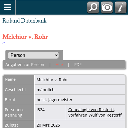
Roland Datenbank
Melchior v. Rohr
Angaben zur Person
|
Alle
|
PDF
Name
Melchior
v. Rohr
Geschlecht
männlich
Beruf
holst. Jägermeister
Personen-
I324
Genealogie von Restorff,
Kennung
Vorfahren Wulf von Restorff
Zuletzt
20 Mrz 2025