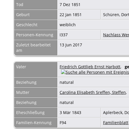
Tod
7 Dez 1851
Geburt
22 Jan 1851
Schüren, Dor
Geschlecht
weiblich
Personen-Kennung
I337
Nachlass Wer
Zuletzt bearbeitet
13 Jun 2017
am
Vater
Friedrich Gottlieb Ernst Harbott
,
ge
Beziehung
natural
Mutter
Carolina Elisabeth Sreffen, Steffen
Beziehung
natural
Eheschließung
3 Mär 1843
Aplerbeck, D
Familien-Kennung
F94
Familienblatt