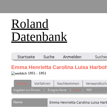
Roland
Datenbank
Startseite
Suche
Anmelden
Suche
Emma Henrietta Carolina Luisa Harbot
1851 - 1851
Person
Vorfahren
Nachkommen
Verwandtsch
Angaben zur Person
|
Ereignis-Karte
|
Alle
|
PDF
Name
Emma Henrietta Carolina Luisa
Har