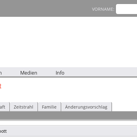
VORNAME:
n
Medien
Info
t
aft
Zeitstrahl
Familie
Änderungsvorschlag
bott