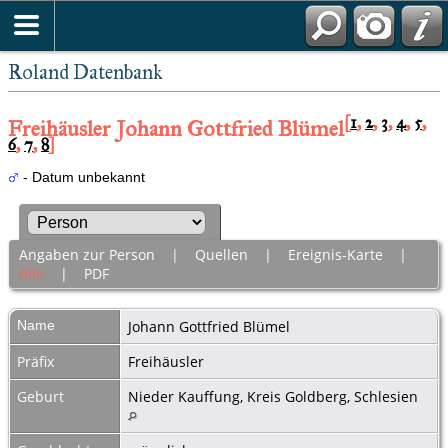
Roland Datenbank
[
1
,
2
,
3
,
4
,
5
,
Freihäusler Johann Gottfried Blümel
6
,
7
,
8
]
- Datum unbekannt
Angaben zur Person
|
Quellen
|
Ereignis-Karte
|
Alle
|
PDF
Name
Johann Gottfried
Blümel
Präfix
Freihäusler
Geburt
Nieder Kauffung, Kreis Goldberg, Schlesien