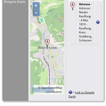
Ereignis-Karte
Adresse
-
+
Adresse:
–
Nieder
Kauffung
- 4 Mai
1810 -
Kauffung,
Kreis
Goldberg,
Schlesien
©
OpenStreetMap
500 m
contributors.
=
Link zu Google
Earth