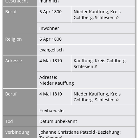
Geschlecht
männlich
Beruf
6 Apr 1800
Nieder Kauffung, Kreis
Goldberg, Schlesien
Inwohner
Religion
6 Apr 1800
evangelisch
Adresse
4 Mai 1810
Kauffung, Kreis Goldberg,
Schlesien
Adresse:
Nieder Kauffung
Beruf
4 Mai 1810
Nieder Kauffung, Kreis
Goldberg, Schlesien
Freihaeusler
Tod
Datum unbekannt
Verbindung
Johanne Christiane Pätzold
(Beziehung:
Taufzeuge)