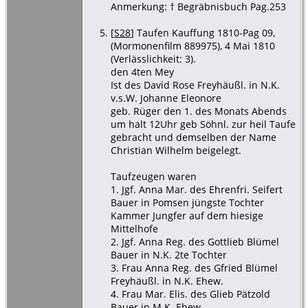
Anmerkung: † Begräbnisbuch Pag.253
[
S28
] Taufen Kauffung 1810-Pag 09,
(Mormonenfilm 889975), 4 Mai 1810
(Verlässlichkeit: 3).
den 4ten Mey
Ist des David Rose Freyhäußl. in N.K.
v.s.W. Johanne Eleonore
geb. Rüger den 1. des Monats Abends
um halt 12Uhr geb Söhnl. zur heil Taufe
gebracht und demselben der Name
Christian Wilhelm beigelegt.
Taufzeugen waren
1. Jgf. Anna Mar. des Ehrenfri. Seifert
Bauer in Pomsen jüngste Tochter
Kammer Jungfer auf dem hiesige
Mittelhofe
2. Jgf. Anna Reg. des Gottlieb Blümel
Bauer in N.K. 2te Tochter
3. Frau Anna Reg. des Gfried Blümel
Freyhäußl. in N.K. Ehew.
4. Frau Mar. Elis. des Glieb Pätzold
Bauer in M.K. Ehew.