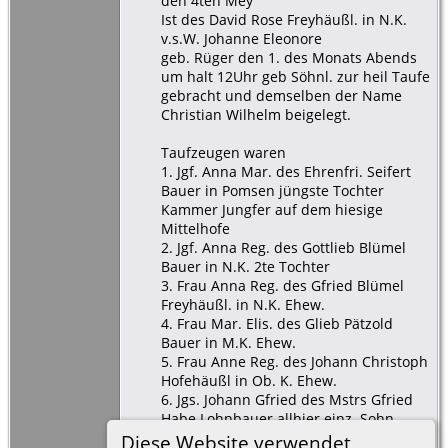
den 4ten Mey
Ist des David Rose Freyhäußl. in N.K.
v.s.W. Johanne Eleonore
geb. Rüger den 1. des Monats Abends
um halt 12Uhr geb Söhnl. zur heil Taufe
gebracht und demselben der Name
Christian Wilhelm beigelegt.
Taufzeugen waren
1. Jgf. Anna Mar. des Ehrenfri. Seifert
Bauer in Pomsen jüngste Tochter
Kammer Jungfer auf dem hiesige
Mittelhofe
2. Jgf. Anna Reg. des Gottlieb Blümel
Bauer in N.K. 2te Tochter
3. Frau Anna Reg. des Gfried Blümel
Freyhäußl. in N.K. Ehew.
4. Frau Mar. Elis. des Glieb Pätzold
Bauer in M.K. Ehew.
5. Frau Anne Reg. des Johann Christoph
Hofehäußl in Ob. K. Ehew.
6. Jgs. Johann Gfried des Mstrs Gfried
Habe Lohnbauer allhier einz. Sohn
7. Jgs. Johann Ehrenfr. Bruchmann des
Diese Website verwendet