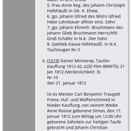
5. Frau Anne Reg. des Johann Christoph
Hofehäußl in Ob. K. Ehew.
6. Jgs. Johann Gfried des Mstrs Gfried
Habe Lohnbauer allhier einz. Sohn
7. Jgs. Johann Ehrenfr. Bruchmann des
Johann Glieb Bruchmann Herrschftl.
Groß Schäfer in N.K. 2ter Sohn
8. Gottlieb Kause Hofehäußl. in N.K.
Taufzeugen Nr.3
[
S319
] Rainer Minnerop, Taufen
Kauffung 1812-42, (LDS Film 889975), 21
Jan 1812 (Verlässlichkeit: 3).
Nr.10
den 21. Januar 1812
Ist es Meister Carl Benjamin Traugott
Friese, Huf- und Waffenschmied in
Nieder Kauffung, von seinem Weibe
Anne Rosine geborene Simon, den 17.
Januar 1812 zum Mittag um 12:00 Uhr
geborene Söhnlein zur heiligen Taufe
gebracht und Johann Christian