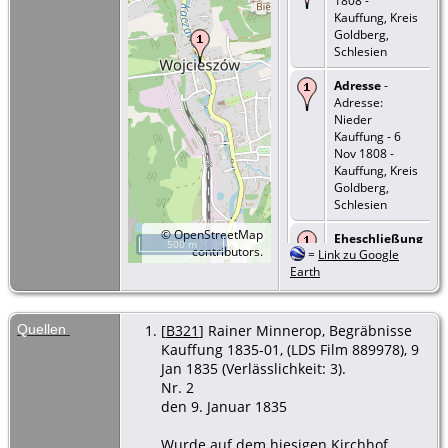
1808 -
Kauffung, Kreis
Goldberg,
Schlesien
Adresse
-
Adresse:
Nieder
Kauffung - 6
Nov 1808 -
Kauffung, Kreis
Goldberg,
Schlesien
©
OpenStreetMap
Eheschließung
500 m
contributors.
=
Link zu Google
- Typ: Ehe - 22
Earth
Jul 1834 -
Kauffung, Kreis
Goldberg,
Schlesien
Quellen
[
B321
] Rainer Minnerop, Begräbnisse
Kauffung 1835-01, (LDS Film 889978), 9
Eheschließung
Jan 1835 (Verlässlichkeit: 3).
- Typ: Ehe - 5 Jul
Nr. 2
1836 -
den 9. Januar 1835
Kauffung, Kreis
Goldberg,
Schlesien
Wurde auf dem hiesigen Kirchhof