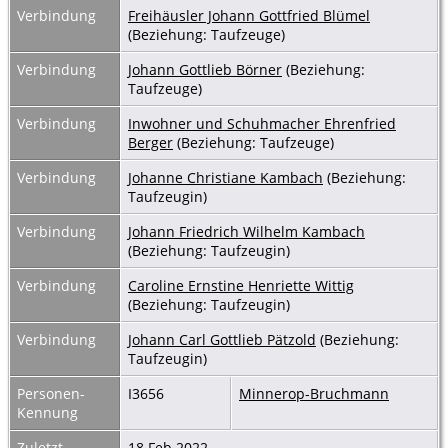
Verbindung
Freihäusler Johann Gottfried Blümel
(Beziehung: Taufzeuge)
Verbindung
Johann Gottlieb Börner
(Beziehung:
Taufzeuge)
Verbindung
Inwohner und Schuhmacher Ehrenfried
Berger
(Beziehung: Taufzeuge)
Verbindung
Johanne Christiane Kambach
(Beziehung:
Taufzeugin)
Verbindung
Johann Friedrich Wilhelm Kambach
(Beziehung: Taufzeugin)
Verbindung
Caroline Ernstine Henriette Wittig
(Beziehung: Taufzeugin)
Verbindung
Johann Carl Gottlieb Pätzold
(Beziehung:
Taufzeugin)
Personen-
I3656
Minnerop-Bruchmann
Kennung
Zuletzt
18 Feb 2022