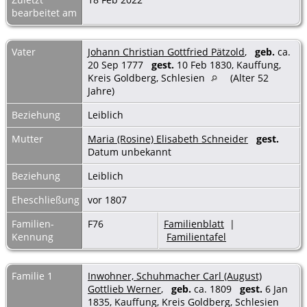
bearbeitet am
Vater
Johann Christian Gottfried Pätzold
,
geb.
ca.
20 Sep 1777
gest.
10 Feb 1830, Kauffung,
Kreis Goldberg, Schlesien
(Alter 52
Jahre)
Beziehung
Leiblich
Mutter
Maria (Rosine) Elisabeth Schneider
gest.
Datum unbekannt
Beziehung
Leiblich
Eheschließung
vor 1807
Familien-
F76
Familienblatt
|
Kennung
Familientafel
Familie 1
Inwohner, Schuhmacher Carl (August)
Gottlieb Werner
,
geb.
ca. 1809
gest.
6 Jan
1835, Kauffung, Kreis Goldberg, Schlesien