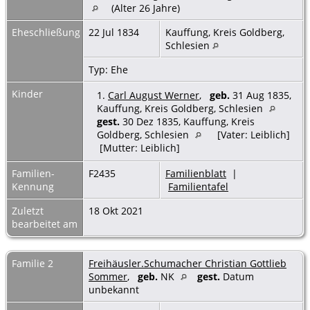
(Alter 26 Jahre)
Eheschließung
22 Jul 1834
Kauffung, Kreis Goldberg,
Schlesien
Typ: Ehe
Kinder
1.
Carl August Werner
,
geb.
31 Aug 1835,
Kauffung, Kreis Goldberg, Schlesien
gest.
30 Dez 1835, Kauffung, Kreis
Goldberg, Schlesien
[Vater: Leiblich]
[Mutter: Leiblich]
Familien-
F2435
Familienblatt
|
Kennung
Familientafel
Zuletzt
18 Okt 2021
bearbeitet am
Familie 2
Freihäusler.Schumacher Christian Gottlieb
Sommer
,
geb.
NK
gest.
Datum
unbekannt