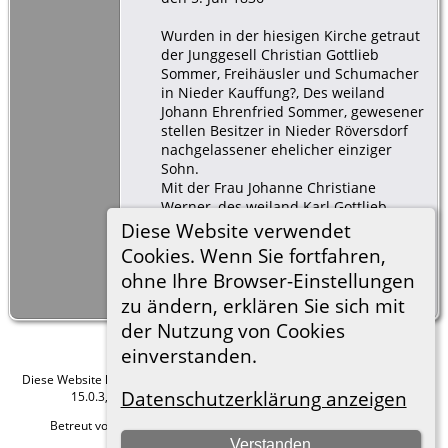
Wurden in der hiesigen Kirche getraut
der Junggesell Christian Gottlieb
Sommer, Freihäusler und Schumacher
in Nieder Kauffung?, Des weiland
Johann Ehrenfried Sommer, gewesener
stellen Besitzer in Nieder Röversdorf
nachgelassener ehelicher einziger
Sohn.
Mit der Frau Johanne Christiane
Werner, des weiland Karl Gottlieb
Werner, gewesener Schumacher in
Diese Website verwendet
Nieder Kauffung nachgelassene Witwe.
Cookies. Wenn Sie fortfahren,
ohne Ihre Browser-Einstellungen
der Bräutigam war 25 Jahre, die Braut
27 Jahre alt.
zu ändern, erklären Sie sich mit
der Nutzung von Cookies
einverstanden.
Diese Website läuft mit
The Next Generation of Genealogy Sitebuilding
v.
Datenschutzerklärung anzeigen
15.0.3, programmiert von Darrin Lythgoe © 2001-2026.
Betreut von
Roland zu Dortmund e.V.
. |
Datenschutzerklärung
.
Verstanden