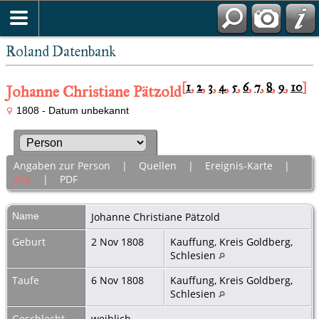
Roland Datenbank
[
1
,
2
,
3
,
4
,
5
,
6
,
7
,
8
,
9
,
10
]
Johanne Christiane Pätzold
1808 - Datum unbekannt
Angaben zur Person
|
Quellen
|
Ereignis-Karte
|
Alle
|
PDF
Name
Johanne Christiane
Pätzold
Geburt
2 Nov 1808
Kauffung, Kreis Goldberg,
Schlesien
Taufe
6 Nov 1808
Kauffung, Kreis Goldberg,
Schlesien
Geschlecht
weiblich