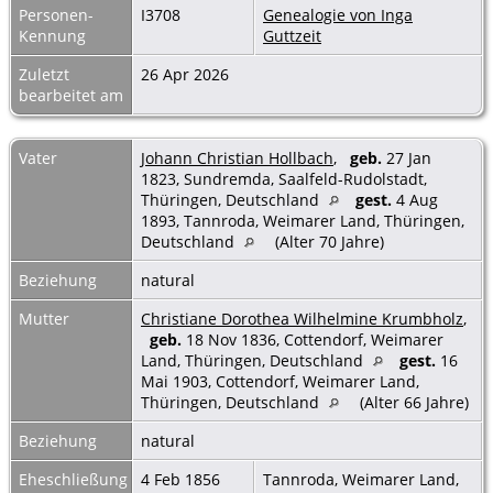
Personen-
I3708
Genealogie von Inga
Kennung
Guttzeit
Zuletzt
26 Apr 2026
bearbeitet am
Vater
Johann Christian Hollbach
,
geb.
27 Jan
1823, Sundremda, Saalfeld-Rudolstadt,
Thüringen, Deutschland
gest.
4 Aug
1893, Tannroda, Weimarer Land, Thüringen,
Deutschland
(Alter 70 Jahre)
Beziehung
natural
Mutter
Christiane Dorothea Wilhelmine Krumbholz
,
geb.
18 Nov 1836, Cottendorf, Weimarer
Land, Thüringen, Deutschland
gest.
16
Mai 1903, Cottendorf, Weimarer Land,
Thüringen, Deutschland
(Alter 66 Jahre)
Beziehung
natural
Eheschließung
4 Feb 1856
Tannroda, Weimarer Land,