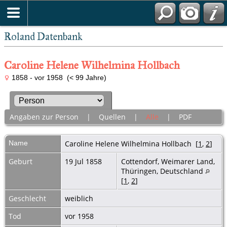
Roland Datenbank
Caroline Helene Wilhelmina Hollbach
1858 - vor 1958 (< 99 Jahre)
Angaben zur Person
|
Quellen
|
Alle
|
PDF
Name
Caroline Helene Wilhelmina
Hollbach
[
1
,
2
]
Geburt
19 Jul 1858
Cottendorf, Weimarer Land,
Thüringen, Deutschland
[
1
,
2
]
Geschlecht
weiblich
Tod
vor 1958