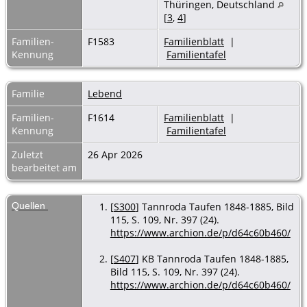
Thüringen, Deutschland
[
3
,
4
]
Familien-
F1583
Familienblatt
|
Kennung
Familientafel
Familie
Lebend
Familien-
F1614
Familienblatt
|
Kennung
Familientafel
Zuletzt
26 Apr 2026
bearbeitet am
Quellen
[
S300
] Tannroda Taufen 1848-1885, Bild
115, S. 109, Nr. 397 (24).
https://www.archion.de/p/d64c60b460/
[
S407
] KB Tannroda Taufen 1848-1885,
Bild 115, S. 109, Nr. 397 (24).
https://www.archion.de/p/d64c60b460/