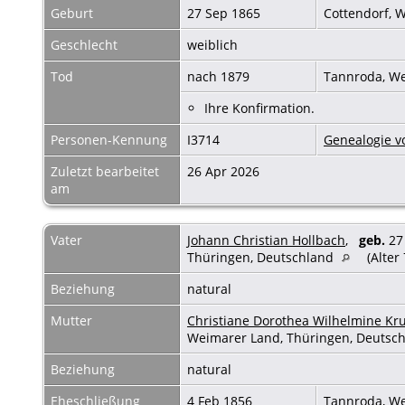
Geburt
27 Sep 1865
Cottendorf, 
Geschlecht
weiblich
Tod
nach 1879
Tannroda, We
Ihre Konfirmation.
Personen-Kennung
I3714
Genealogie vo
Zuletzt bearbeitet
26 Apr 2026
am
Vater
Johann Christian Hollbach
,
geb.
27 
Thüringen, Deutschland
(Alter
Beziehung
natural
Mutter
Christiane Dorothea Wilhelmine K
Weimarer Land, Thüringen, Deutsc
Beziehung
natural
Eheschließung
4 Feb 1856
Tannroda, We