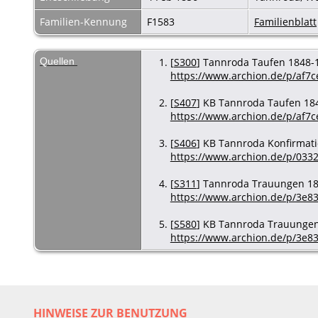
Familien-Kennung
F1583
Familienblatt
Quellen
[
S300
] Tannroda Taufen 1848-188
https://www.archion.de/p/af7c
[
S407
] KB Tannroda Taufen 1848
https://www.archion.de/p/af7c
[
S406
] KB Tannroda Konfirmatio
https://www.archion.de/p/033
[
S311
] Tannroda Trauungen 1848
https://www.archion.de/p/3e8
[
S580
] KB Tannroda Trauungen 1
https://www.archion.de/p/3e8
HINWEISE ZUR BENUTZUNG