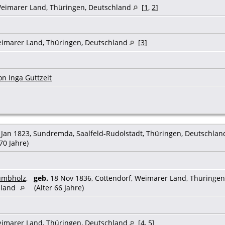
Weimarer Land, Thüringen, Deutschland
[
1
,
2
]
imarer Land, Thüringen, Deutschland
[
3
]
n Inga Guttzeit
Jan 1823, Sundremda, Saalfeld-Rudolstadt, Thüringen, Deutschla
 70 Jahre)
rumbholz
,
geb.
18 Nov 1836, Cottendorf, Weimarer Land, Thüringe
hland
(Alter 66 Jahre)
imarer Land, Thüringen, Deutschland
[
4
,
5
]