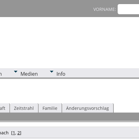
VORNAME:
n
Medien
Info
aft
Zeitstrahl
Familie
Änderungsvorschlag
bach
[
1
,
2
]