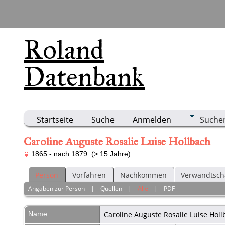
Roland
Datenbank
Startseite
Suche
Anmelden
Suche
Caroline Auguste Rosalie Luise Hollbach
1865 - nach 1879 (> 15 Jahre)
Person
Vorfahren
Nachkommen
Verwandtsch
Angaben zur Person
|
Quellen
|
Alle
|
PDF
Name
Caroline Auguste Rosalie Luise
Holl