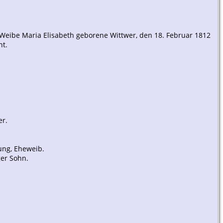
em Weibe Maria Elisabeth geborene Wittwer, den 18. Februar 1812
nt.
er.
fung, Eheweib.
ger Sohn.