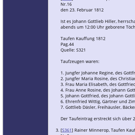
Nr.16
den 23. Februar 1812
Ist es Johann Gottlieb Hiller, herrs
abends um 12:00 Uhr geborene Töcht
Taufen Kauffung 1812
Pag.44
Quelle: S321
Taufzeugen waren:
1. Jungfer Johanne Regine, des Gottf
2. Jungfer Maria Rosine, des Christi
3. Frau Maria Elisabeth, des Gottfrie
4. Frau Anne Rosine, des Johann Gott
5. Johann Gottfried, des Johann Got
6. Ehrenfried Wittig, Gärtner und 
7. Gottlieb Däsler, Freihäusler, Bä
Der Taufeintrag erstreckt sich über 
[
S361
] Rainer Minnerop, Taufen Kauff