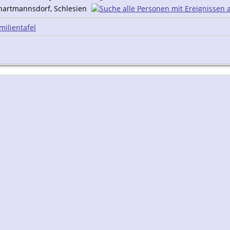
hartmannsdorf, Schlesien
milientafel