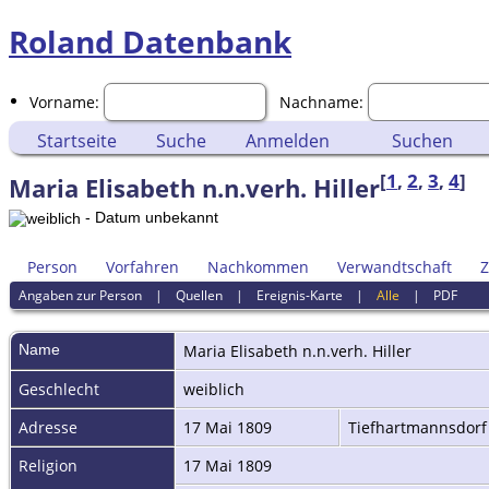
Roland Datenbank
Vorname:
Nachname:
Startseite
Suche
Anmelden
Suchen
[
1
,
2
,
3
,
4
]
Maria Elisabeth n.n.verh. Hiller
- Datum unbekannt
Person
Vorfahren
Nachkommen
Verwandtschaft
Z
Angaben zur Person
|
Quellen
|
Ereignis-Karte
|
Alle
|
PDF
Name
Maria Elisabeth
n.n.verh. Hiller
Geschlecht
weiblich
Adresse
17 Mai 1809
Tiefhartmannsdorf
Religion
17 Mai 1809