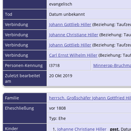
evangelisch
Tod
Datum unbekannt
Verbindung
Johann Gottlieb Hiller
(Beziehung: Taufze
Verbindung
Johanne Christiane Hiller
(Beziehung: Tau
Verbindung
Johann Gottlieb Hiller
(Beziehung: Taufze
Verbindung
Carl Ernst Wilhelm Hiller
(Beziehung: Tau
Personen-Kennung
I3718
Minnerop-Bruchm
Zuletzt bearbeitet
20 Okt 2019
am
Familie
herrsch. Großschäfer Johann Gottfried Hil
Eheschließung
vor 1808
Typ: Ehe
Kinder
1.
Johanne Christiane Hiller
gest.
Datum