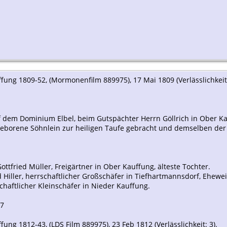
fung 1809-52, (Mormonenfilm 889975), 17 Mai 1809 (Verlässlichkeit:
 auf dem Dominium Elbel, beim Gutspächter Herrn Göllrich in Ober 
geborene Söhnlein zur heiligen Taufe gebracht und demselben der 
ottfried Müller, Freigärtner in Ober Kauffung, älteste Tochter.
d Hiller, herrschaftlicher Großschäfer in Tiefhartmannsdorf, Ehewei
chaftlicher Kleinschäfer in Nieder Kauffung.
87
ung 1812-43, (LDS Film 889975), 23 Feb 1812 (Verlässlichkeit: 3).