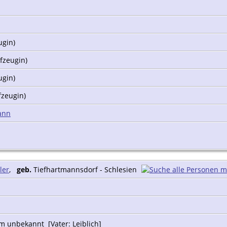
ugin)
fzeugin)
ugin)
fzeugin)
ann
ler
,
geb.
Tiefhartmannsdorf - Schlesien
 unbekannt [Vater: Leiblich]