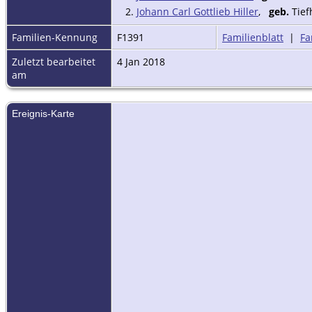
2.
Johann Carl Gottlieb Hiller
,
geb.
Tief
Familien-Kennung
F1391
Familienblatt
|
Fa
Zuletzt bearbeitet
4 Jan 2018
am
Ereignis-Karte