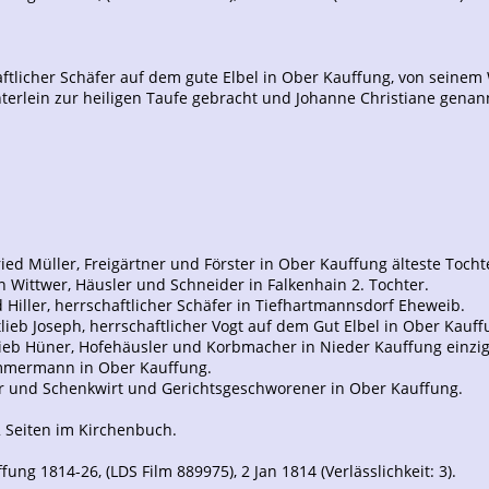
chaftlicher Schäfer auf dem gute Elbel in Ober Kauffung, von sein
erlein zur heiligen Taufe gebracht und Johanne Christiane genan
ried Müller, Freigärtner und Förster in Ober Kauffung älteste Tocht
an Wittwer, Häusler und Schneider in Falkenhain 2. Tochter.
d Hiller, herrschaftlicher Schäfer in Tiefhartmannsdorf Eheweib.
lieb Joseph, herrschaftlicher Vogt auf dem Gut Elbel in Ober Kauf
tlieb Hüner, Hofehäusler und Korbmacher in Nieder Kauffung einzi
Zimmermann in Ober Kauffung.
cker und Schenkwirt und Gerichtsgeschworener in Ober Kauffung.
2 Seiten im Kirchenbuch.
ung 1814-26, (LDS Film 889975), 2 Jan 1814 (Verlässlichkeit: 3).