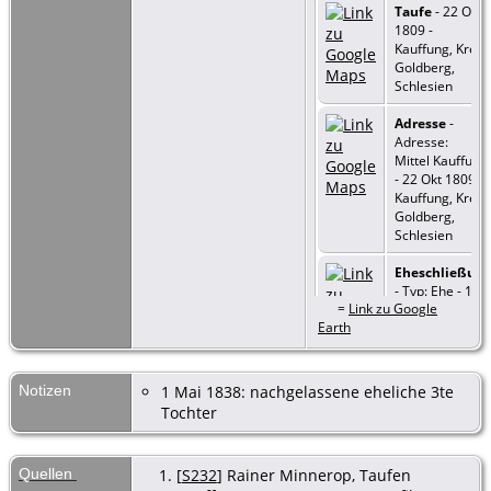
Taufe
- 22 Okt
1809 -
Kauffung, Kreis
Goldberg,
Schlesien
Adresse
-
Adresse:
Mittel Kauffung
- 22 Okt 1809 -
Kauffung, Kreis
Goldberg,
Schlesien
Eheschließun
- Typ: Ehe - 1
=
Link zu Google
Mai 1838 -
Earth
Kauffung, Kreis
Goldberg,
Schlesien
Notizen
1 Mai 1838: nachgelassene eheliche 3te
Tochter
Quellen
[
S232
] Rainer Minnerop, Taufen