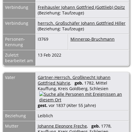
Verbindung
Freihäusler Johann Gottfried (Gottlieb) Opitz
(Beziehung: Taufzeuge)
Verbindung
herrsch. Großschäfer Johann Gottfried Hiller
(Beziehung: Taufzeuge)
Personen-
I3769
Minnerop-Bruchmann
Kennung
Zuletzt
13 Feb 2022
bearbeitet am
Vater
Gärtner-Herrsch. Großknecht Johann
Gottfried Nährig
,
geb.
1782, Mittel
Kauffung, Kreis Goldberg, Schlesien
gest.
vor 1837 (Alter 55 Jahre)
Beziehung
Leiblich
Mutter
Johanne Eleonore Freche
,
geb.
1778,
Kauffung, Kreis Goldberg, Schlesien