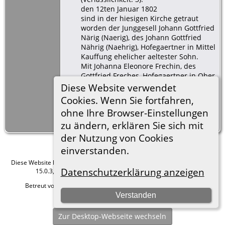
den 12ten Januar 1802
sind in der hiesigen Kirche getraut
worden der Junggesell Johann Gottfried
Närig (Naerig), des Johann Gottfried
Nährig (Naehrig), Hofegaertner in Mittel
Kauffung ehelicher aeltester Sohn.
Mit Johanna Eleonore Frechin, des
Gottfried Freches, Hofegaertner in Ober
Kauffung, aelteste Tochter.
Diese Website verwendet
Der Braeutigam war 20 Jahre, die Braut
Cookies. Wenn Sie fortfahren,
24 Jahre alt.
ohne Ihre Browser-Einstellungen
zu ändern, erklären Sie sich mit
der Nutzung von Cookies
einverstanden.
Diese Website läuft mit
The Next Generation of Genealogy Sitebuilding
v.
Datenschutzerklärung anzeigen
15.0.3, programmiert von Darrin Lythgoe © 2001-2026.
Betreut von
Roland zu Dortmund e.V.
. |
Datenschutzerklärung
.
Verstanden
Hier geht es zum Impressum
Zur Desktop-Webseite wechseln