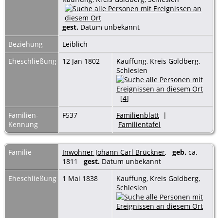
gest.
Datum unbekannt
Beziehung
Leiblich
Eheschließung
12 Jan 1802
Kauffung, Kreis Goldberg,
Schlesien
[
4
]
Familien-
F537
Familienblatt
|
Kennung
Familientafel
Familie
Inwohner Johann Carl Brückner
,
geb.
ca.
1811
gest.
Datum unbekannt
Eheschließung
1 Mai 1838
Kauffung, Kreis Goldberg,
Schlesien