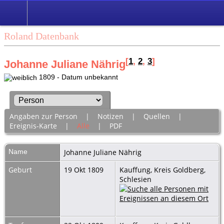
Roland Datenbank
[
1
,
2
,
3
]
Johanne Juliane Nährig
1809 - Datum unbekannt
Angaben zur Person
|
Notizen
|
Quellen
|
Ereignis-Karte
|
Alle
|
PDF
Name
Johanne Juliane
Nährig
Geburt
19 Okt 1809
Kauffung, Kreis Goldberg,
Schlesien