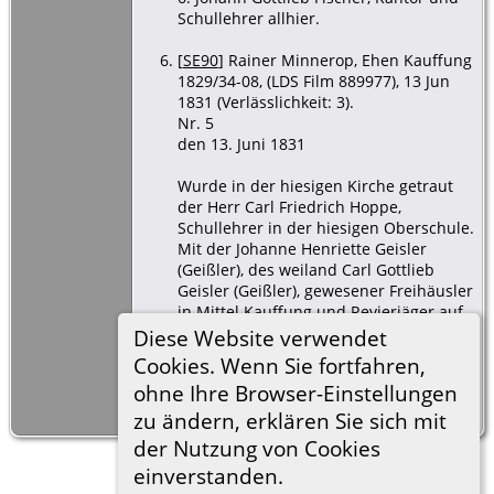
Schullehrer allhier.
[
SE90
] Rainer Minnerop, Ehen Kauffung
1829/34-08, (LDS Film 889977), 13 Jun
1831 (Verlässlichkeit: 3).
Nr. 5
den 13. Juni 1831
Wurde in der hiesigen Kirche getraut
der Herr Carl Friedrich Hoppe,
Schullehrer in der hiesigen Oberschule.
Mit der Johanne Henriette Geisler
(Geißler), des weiland Carl Gottlieb
Geisler (Geißler), gewesener Freihäusler
in Mittel Kauffung und Revierjäger auf
Stöckel und Tschirnhaus nachgelassene
Diese Website verwendet
einzige Tochter 1. Ehe
Cookies. Wenn Sie fortfahren,
der Bräutigam war 24 Jahre, die Braut
ohne Ihre Browser-Einstellungen
21 Jahre alt.
zu ändern, erklären Sie sich mit
der Nutzung von Cookies
einverstanden.