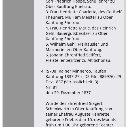
Carl Friedrich Hoppe, Schullehrer zu
Ober Kauffung Ehefrau.
3. Frau Henriette Charlotte, des Gotthelf
Theunert, Müll am Meister zu Ober
Kauffung Ehefrau.
4. Frau Henriette Marie, des Heinrich
Gehl, Bauergutsbesitzer zu Ober
Kauffung Ehefrau.
5. Wilhelm Gehl, Freihäusler und
Marmorier zu Ober Kauffung.
6. Johann Ehrenfried Seiffert,
Freistellenbesitzer zu Alt Schönau.
[
S708
] Rainer Minnerop, Taufen
Kauffung 1837-27, (LDS Film 889976), 29
Dez 1837 (Verlässlichkeit: 3).
Nr. 81
den 29. Dezember 1837
Wurde des Ehrenfried Siegert,
Schenkwirth in Ober Kauffung, von
seiner Ehefrau Auguste Henriette
geborene Friebe, den 10. des Monats
früh um 1:30 Uhr geborene Tochter