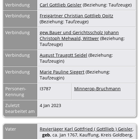
Verbindung
Carl Gottlieb Geisler
(Beziehung: Taufzeuge)
Verbindung
Freigärtner Christian Gottlieb Opitz
(Beziehung: Taufzeuge)
Verbindung
gew.Bauer und Gerichtsscholz Johann
Christoph Mehwald, Wittwer
(Beziehung:
Taufzeuge)
Verbindung
August Traugott Seidel
(Beziehung:
Taufzeugin)
Verbindung
Marie Pauline Siegert
(Beziehung:
Taufzeugin)
Personen-
I3787
Minnerop-Bruchmann
Kennung
Zuletzt
4 Jan 2023
bearbeitet am
Vater
RevierJäger Karl Gottfried ( Gottllieb ) Geisler
,
geb.
ca. Jan 1767, Kauffung, Kreis Goldberg,