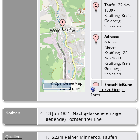
Taufe
- 22 Nov
1809 -
Kauffung, Kreis
Goldberg,
Schlesien
Adresse
-
Adresse:
Nieder
Kauffung - 22
Nov 1809 -
Kauffung, Kreis
Goldberg,
Schlesien
©
OpenStreetMap
Eheschließung
500 m
contributors.
=
Link zu Google
- Typ: Ehe - 13
Earth
Jun 1831 -
Kauffung, Kreis
Goldberg,
Schlesien
Notizen
13 Jun 1831: Nachgelassene einzige
(lebende) Tochter 1ter Ehe
Quellen
[
S234
] Rainer Minnerop, Taufen