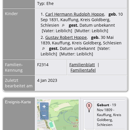
Typ: Ehe
Kinder
1.
Carl Hermann Rudolph Hoppe
,
geb.
10
Sep 1831, Kauffung, Kreis Goldberg,
Schlesien
gest.
Datum unbekannt
[Vater: Leiblich] [Mutter: Leiblich]
2.
Gustav Robert Hoppe
,
geb.
30 Mai
1839, Kauffung, Kreis Goldberg, Schlesien
gest.
Datum unbekannt [Vater:
Leiblich] [Mutter: Leiblich]
Familien-
F2314
Familienblatt
|
Kennung
Familientafel
Zuletzt
4 Jan 2023
bearbeitet am
Ereignis-Karte
Geburt
- 19
+
Nov 1809 -
–
Kauffung, Kreis
Goldberg,
Schlesien