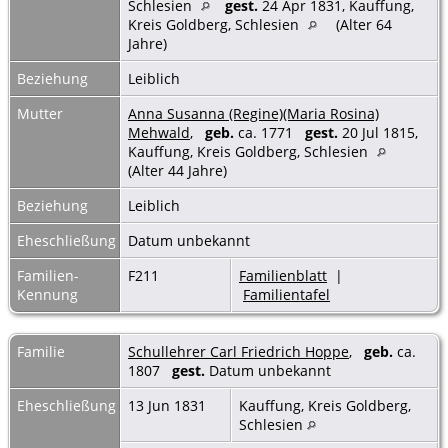
Schlesien
gest.
24 Apr 1831, Kauffung,
Kreis Goldberg, Schlesien
(Alter 64
Jahre)
Beziehung
Leiblich
Mutter
Anna Susanna (Regine)(Maria Rosina)
Mehwald
,
geb.
ca. 1771
gest.
20 Jul 1815,
Kauffung, Kreis Goldberg, Schlesien
(Alter 44 Jahre)
Beziehung
Leiblich
Eheschließung
Datum unbekannt
Familien-
F211
Familienblatt
|
Kennung
Familientafel
Familie
Schullehrer Carl Friedrich Hoppe
,
geb.
ca.
1807
gest.
Datum unbekannt
Eheschließung
13 Jun 1831
Kauffung, Kreis Goldberg,
Schlesien