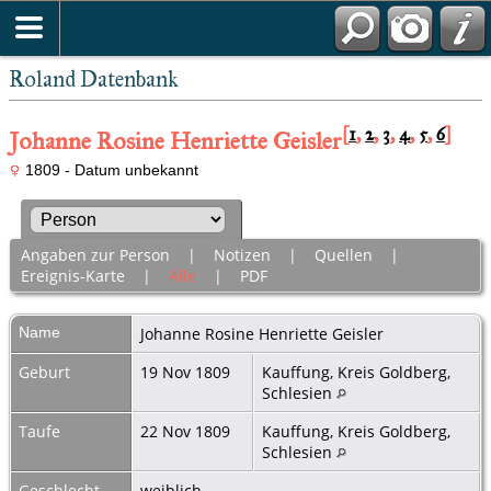
Roland Datenbank
[
1
,
2
,
3
,
4
,
5
,
6
]
Johanne Rosine Henriette Geisler
1809 - Datum unbekannt
Angaben zur Person
|
Notizen
|
Quellen
|
Ereignis-Karte
|
Alle
|
PDF
Name
Johanne Rosine Henriette
Geisler
Geburt
19 Nov 1809
Kauffung, Kreis Goldberg,
Schlesien
Taufe
22 Nov 1809
Kauffung, Kreis Goldberg,
Schlesien
Geschlecht
weiblich