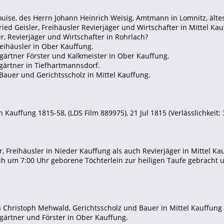
Louise, des Herrn Johann Heinrich Weisig, Amtmann in Lomnitz, älte
ried Geisler, Freihäusler Revierjäger und Wirtschafter in Mittel Kau
r, Revierjäger und Wirtschafter in Rohrlach?
eihäusler in Ober Kauffung.
eigärtner Förster und Kalkmeister in Ober Kauffung.
eigärtner in Tiefhartmannsdorf.
Bauer und Gerichtsscholz in Mittel Kauffung.
Kauffung 1815-58, (LDS Film 889975), 21 Jul 1815 (Verlässlichkeit: 3
ler, Freihäusler in Nieder Kauffung als auch Revierjäger in Mittel
rüh um 7:00 Uhr geborene Töchterlein zur heiligen Taufe gebrach
n Christoph Mehwald, Gerichtsscholz und Bauer in Mittel Kauffung
eigärtner und Förster in Ober Kauffung.