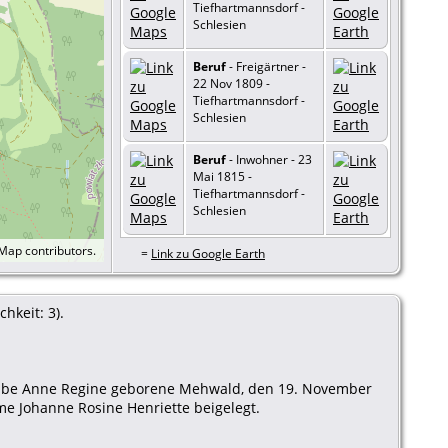
Tiefhartmannsdorf -
Schlesien
Beruf
- Freigärtner -
22 Nov 1809 -
Tiefhartmannsdorf -
Schlesien
Beruf
- Inwohner - 23
Mai 1815 -
Tiefhartmannsdorf -
Schlesien
tMap
contributors.
=
Link zu Google Earth
hkeit: 3).
m Weibe Anne Regine geborene Mehwald, den 19. November
e Johanne Rosine Henriette beigelegt.