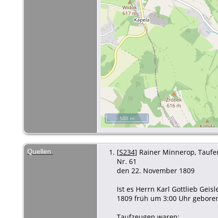
500 m
Quellen
[
S234
] Rainer Minnerop, Taufen
Nr. 61
den 22. November 1809
Ist es Herrn Karl Gottlieb Ge
1809 früh um 3:00 Uhr geboren
Taufzeugen waren: