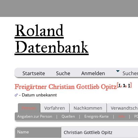
Roland
Datenbank
Startseite
Suche
Anmelden
Suche
[
1
,
2
,
3
]
Freigärtner Christian Gottlieb Opitz
- Datum unbekannt
Person
Vorfahren
Nachkommen
Verwandtsch
Angaben zur Person
|
Quellen
|
Ereignis-Karte
|
Alle
|
P
Name
Christian Gottlieb
Opitz