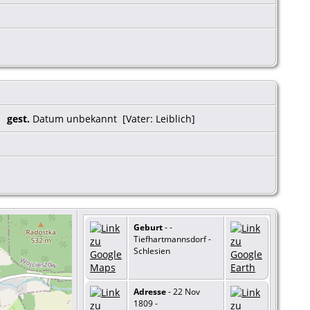
gest.
Datum unbekannt [Vater: Leiblich]
Geburt
- -
Tiefhartmannsdorf -
Schlesien
Adresse
- 22 Nov
1809 -