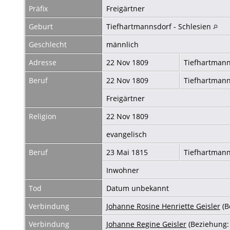
Präfix
Freigärtner
Geburt
Tiefhartmannsdorf - Schlesien
Geschlecht
männlich
Adresse
22 Nov 1809
Tiefhartmann
Beruf
22 Nov 1809
Tiefhartmann
Freigärtner
Religion
22 Nov 1809
evangelisch
Beruf
23 Mai 1815
Tiefhartmann
Inwohner
Tod
Datum unbekannt
Verbindung
Johanne Rosine Henriette Geisler
(B
Verbindung
Johanne Regine Geisler
(Beziehung: