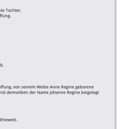
ste Tochter.
ffung.
).
 Kauffung, von seinem Weibe Anne Regine geborene
t und demselben der Name Johanne Regine beigelegt
 Eheweib.