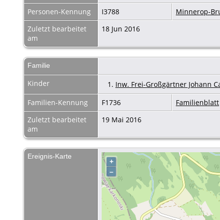
Personen-Kennung
I3788
Minnerop-B
Zuletzt bearbeitet
18 Jun 2016
am
Familie
Kinder
1.
Inw. Frei-Großgärtner Johann Ca
Familien-Kennung
F1736
Familienblatt
Zuletzt bearbeitet
19 Mai 2016
am
Ereignis-Karte
+
–