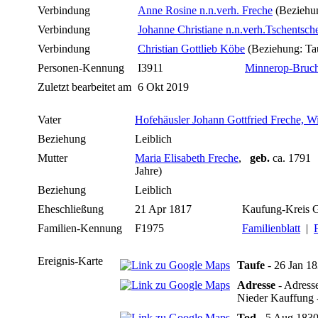
Verbindung
Anne Rosine n.n.verh. Freche
(Beziehu
Verbindung
Johanne Christiane n.n.verh.Tschentsch
Verbindung
Christian Gottlieb Köbe
(Beziehung: Ta
Personen-Kennung
I3911
Minnerop-Bruc
Zuletzt bearbeitet am
6 Okt 2019
Vater
Hofehäusler Johann Gottfried Freche, Wi
Beziehung
Leiblich
Mutter
Maria Elisabeth Freche
,
geb.
ca. 179
Jahre)
Beziehung
Leiblich
Eheschließung
21 Apr 1817
Kaufung-Kreis G
Familien-Kennung
F1975
Familienblatt
|
Ereignis-Karte
Taufe
- 26 Jan 18
Adresse
- Adress
Nieder Kauffung -
Tod
- 5 Aug 1830