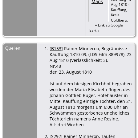
Aug 1810 -
Kauffung,
Kreis
Goldberg,
=
Link zu Google
Schlesien
Earth
Tod
- 21
Aug 1810 -
Kauffung,
Quellen
[
B153
] Rainer Minnerop, Begräbnisse
Kreis
Kauffung 1810-09, (LDS Film 889978), 23
Goldberg,
Aug 1810 (Verlässlichkeit: 3).
Schlesien
Nr.48
den 23. August 1810
Beerdigung
- 23 Aug
1810 -
Ist auf dem hiesigen Kirchhof begraben
Kauffung,
worden der Maria Elisabeth Rüger, des
Kreis
Johann Gottlieb Rüger, Hofehäusler in
Goldberg,
Mittel Kauffung einzige Tochter, den 21.
Schlesien
August 1810 morgens um 6:00 Uhr an
Schwämmen gestorbenes uneheliches
Töchterlein namens Anne Rosine.
Alt: drei Wochen.
[
S292
] Rainer Minnerop, Taufen