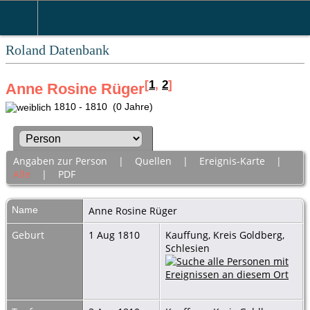
Roland Datenbank
[
1
,
2
]
Anne Rosine Rüger
1810 - 1810 (0 Jahre)
Angaben zur Person
|
Quellen
|
Ereignis-Karte
|
Alle
|
PDF
Name
Anne Rosine
Rüger
Geburt
1 Aug 1810
Kauffung, Kreis Goldberg,
Schlesien