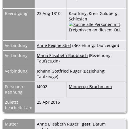
Beerdigung
23 Aug 1810
Kauffung, Kreis Goldberg,
Schlesien
Verbindung
Anne Regine Stief
(Beziehung: Taufzeugin)
Verbindung
Maria Elisabeth Raubbach
(Beziehung:
Taufzeugin)
Verbindung
Johann Gottfried Rüger
(Beziehung:
Taufzeuge)
Personen-
I4002
Minnerop-Bruchmann
Kennung
Zuletzt
25 Apr 2016
bearbeitet am
Mutter
Anne Elisabeth Rüger
gest.
Datum