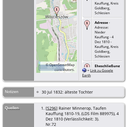
Kauffung, Kreis
Goldberg,
Schlesien
Adresse
-
Adresse:
Nieder
Kauffung - 4
Dez 1810 -
Kauffung, Kreis
Goldberg,
Schlesien
©
OpenStreetMap
Eheschließung
500 m
contributors.
=
Link zu Google
- Typ: Ehe - 30
Earth
Jul 1832 -
Kauffung, Kreis
Goldberg,
Schlesien
Notizen
30 Jul 1832: älteste Tochter
Quellen
[
S296
] Rainer Minnerop, Taufen
Kauffung 1810-19, (LDS Film 889975), 4
Dez 1810 (Verlässlichkeit: 3).
Nr.72