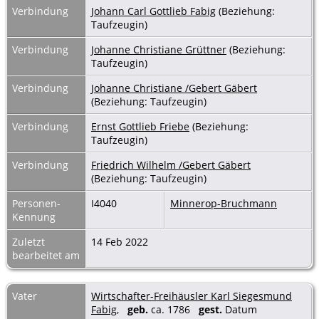
Verbindung
Johann Carl Gottlieb Fabig
(Beziehung:
Taufzeugin)
Verbindung
Johanne Christiane Grüttner
(Beziehung:
Taufzeugin)
Verbindung
Johanne Christiane /Gebert Gäbert
(Beziehung: Taufzeugin)
Verbindung
Ernst Gottlieb Friebe
(Beziehung:
Taufzeugin)
Verbindung
Friedrich Wilhelm /Gebert Gäbert
(Beziehung: Taufzeugin)
Personen-
I4040
Minnerop-Bruchmann
Kennung
Zuletzt
14 Feb 2022
bearbeitet am
Vater
Wirtschafter-Freihäusler Karl Siegesmund
Fabig
,
geb.
ca. 1786
gest.
Datum