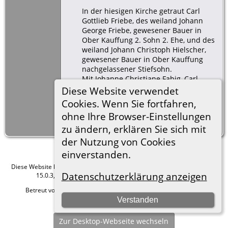
In der hiesigen Kirche getraut Carl
Gottlieb Friebe, des weiland Johann
George Friebe, gewesener Bauer in
Ober Kauffung 2. Sohn 2. Ehe, und des
weiland Johann Christoph Hielscher,
gewesener Bauer in Ober Kauffung
nachgelassener Stiefsohn.
Mit Johanne Christiane Fabig, Carl
Sigismund Fabig, Hofegärtner in Ober
Diese Website verwendet
Kauffung, älteste Tochter.
Cookies. Wenn Sie fortfahren,
Der Bräutigam war 25 Jahre, die Braut
ohne Ihre Browser-Einstellungen
21 Jahre alt.
zu ändern, erklären Sie sich mit
der Nutzung von Cookies
einverstanden.
Diese Website läuft mit
The Next Generation of Genealogy Sitebuilding
v.
Datenschutzerklärung anzeigen
15.0.3, programmiert von Darrin Lythgoe © 2001-2026.
Betreut von
Roland zu Dortmund e.V.
. |
Datenschutzerklärung
.
Verstanden
Hier geht es zum Impressum
Zur Desktop-Webseite wechseln