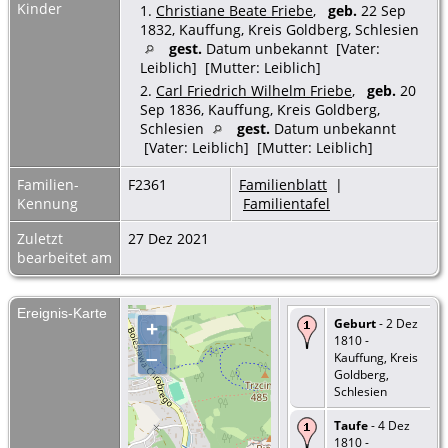
Kinder
1.
Christiane Beate Friebe
,
geb.
22 Sep
1832, Kauffung, Kreis Goldberg, Schlesien
gest.
Datum unbekannt [Vater:
Leiblich] [Mutter: Leiblich]
2.
Carl Friedrich Wilhelm Friebe
,
geb.
20
Sep 1836, Kauffung, Kreis Goldberg,
Schlesien
gest.
Datum unbekannt
[Vater: Leiblich] [Mutter: Leiblich]
Familien-
F2361
Familienblatt
|
Kennung
Familientafel
Zuletzt
27 Dez 2021
bearbeitet am
Ereignis-Karte
Geburt
- 2 Dez
+
1810 -
–
Kauffung, Kreis
Goldberg,
Schlesien
Taufe
- 4 Dez
1810 -