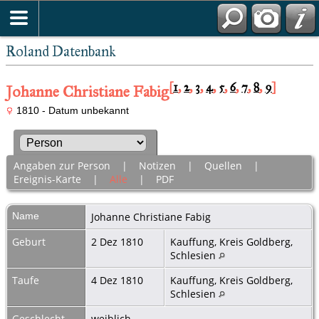
Roland Datenbank
[
1
,
2
,
3
,
4
,
5
,
6
,
7
,
8
,
9
]
Johanne Christiane Fabig
1810 - Datum unbekannt
Angaben zur Person
|
Notizen
|
Quellen
|
Ereignis-Karte
|
Alle
|
PDF
Name
Johanne Christiane
Fabig
Geburt
2 Dez 1810
Kauffung, Kreis Goldberg,
Schlesien
Taufe
4 Dez 1810
Kauffung, Kreis Goldberg,
Schlesien
Geschlecht
weiblich