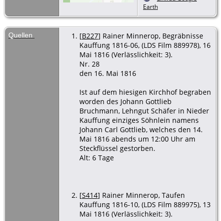
Earth
Beerdigung
- 16 Mai
1816 -
Quellen
[
B227
] Rainer Minnerop, Begräbnisse
Kauffung,
Kauffung 1816-06, (LDS Film 889978), 16
Kreis
Mai 1816 (Verlässlichkeit: 3).
Goldberg,
Nr. 28
Schlesien
den 16. Mai 1816
Geburt
- 8
Mai 1816 -
Ist auf dem hiesigen Kirchhof begraben
Kauffung,
worden des Johann Gottlieb
Kreis
Bruchmann, Lehngut Schäfer in Nieder
Goldberg,
Kauffung einziges Söhnlein namens
Schlesien
Johann Carl Gottlieb, welches den 14.
Mai 1816 abends um 12:00 Uhr am
Steckflüssel gestorben.
Alt: 6 Tage
[
S414
] Rainer Minnerop, Taufen
Kauffung 1816-10, (LDS Film 889975), 13
Mai 1816 (Verlässlichkeit: 3).