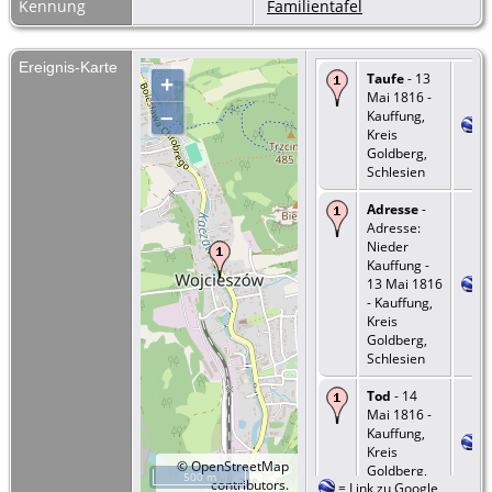
Kennung
Familientafel
Ereignis-Karte
Taufe
- 13
+
Mai 1816 -
–
Kauffung,
Kreis
Goldberg,
Schlesien
Adresse
-
Adresse:
Nieder
Kauffung -
13 Mai 1816
- Kauffung,
Kreis
Goldberg,
Schlesien
Tod
- 14
Mai 1816 -
Kauffung,
Kreis
©
OpenStreetMap
Goldberg,
500 m
contributors.
=
Link zu Google
Schlesien