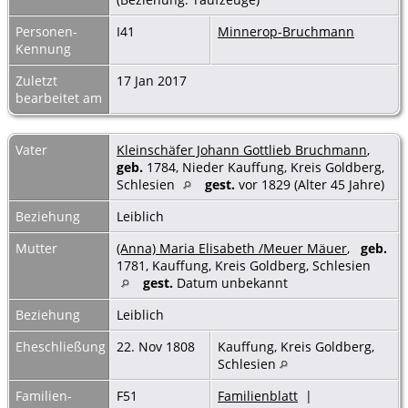
Personen-
I41
Minnerop-Bruchmann
Kennung
Zuletzt
17 Jan 2017
bearbeitet am
Vater
Kleinschäfer Johann Gottlieb Bruchmann
,
geb.
1784, Nieder Kauffung, Kreis Goldberg,
Schlesien
gest.
vor 1829 (Alter 45 Jahre)
Beziehung
Leiblich
Mutter
(Anna) Maria Elisabeth /Meuer Mäuer
,
geb.
1781, Kauffung, Kreis Goldberg, Schlesien
gest.
Datum unbekannt
Beziehung
Leiblich
Eheschließung
22. Nov 1808
Kauffung, Kreis Goldberg,
Schlesien
Familien-
F51
Familienblatt
|