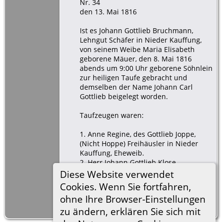
Nr. 34
den 13. Mai 1816
Ist es Johann Gottlieb Bruchmann,
Lehngut Schäfer in Nieder Kauffung,
von seinem Weibe Maria Elisabeth
geborene Mäuer, den 8. Mai 1816
abends um 9:00 Uhr geborene Söhnlein
zur heiligen Taufe gebracht und
demselben der Name Johann Carl
Gottlieb beigelegt worden.
Taufzeugen waren:
1. Anne Regine, des Gottlieb Joppe,
(Nicht Hoppe) Freihäusler in Nieder
Kauffung, Eheweib.
2. Herr Johann Gottlieb Klose,
herrschaftlicher Revierjäger in Nieder
Diese Website verwendet
Kauffung Zeile 3. Meister Johann
Cookies. Wenn Sie fortfahren,
Gottfried Pätzold, Freihäusler und
ohne Ihre Browser-Einstellungen
Schumacher in Nieder Kauffung
Bemerkung: Begräbnisbuch Pag 231
zu ändern, erklären Sie sich mit