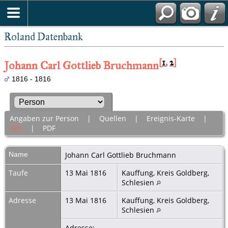
Roland Datenbank
[
1
,
2
]
Johann Carl Gottlieb Bruchmann
1816 - 1816
Angaben zur Person
|
Quellen
|
Ereignis-Karte
|
Alle
|
PDF
Name
Johann Carl Gottlieb
Bruchmann
Taufe
13 Mai 1816
Kauffung, Kreis Goldberg,
Schlesien
Adresse
13 Mai 1816
Kauffung, Kreis Goldberg,
Schlesien
Adresse: