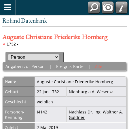
Roland Datenbank
Auguste Christiane Friederike Homberg
1732 -
Angaben zur Person
|
Ereignis-Karte
|
Alle
Name
Auguste Christiane Friederike
Homberg
Geburt
22 Jan 1732
Nienburg a.d. Weser
Geschlecht
weiblich
Personen-
I4142
Nachlass Dr. Ing. Walther A.
Kennung
Güldner
Zuletzt
7 Mai 2019