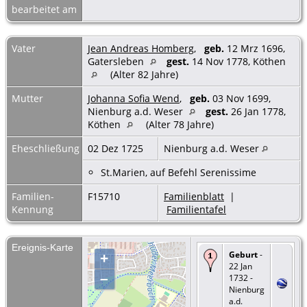
bearbeitet am
Vater
Jean Andreas Homberg
,
geb.
12 Mrz 1696,
Gatersleben
gest.
14 Nov 1778, Köthen
(Alter 82 Jahre)
Mutter
Johanna Sofia Wend
,
geb.
03 Nov 1699,
Nienburg a.d. Weser
gest.
26 Jan 1778,
Köthen
(Alter 78 Jahre)
Eheschließung
02 Dez 1725
Nienburg a.d. Weser
St.Marien, auf Befehl Serenissime
Familien-
F15710
Familienblatt
|
Kennung
Familientafel
Ereignis-Karte
Geburt
-
+
22 Jan
–
1732 -
Nienburg
a.d.