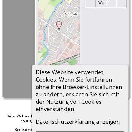
Weser
Diese Website verwendet
Cookies. Wenn Sie fortfahren,
©
OpenStreetMap
500 m
ohne Ihre Browser-Einstellungen
contributors.
=
Link zu Google
Earth
zu ändern, erklären Sie sich mit
der Nutzung von Cookies
einverstanden.
Diese Website läuft mit
The Next Generation of Genealogy Sitebuilding
v.
Datenschutzerklärung anzeigen
15.0.3, programmiert von Darrin Lythgoe © 2001-2026.
Betreut von
Roland zu Dortmund e.V.
. |
Datenschutzerklärung
.